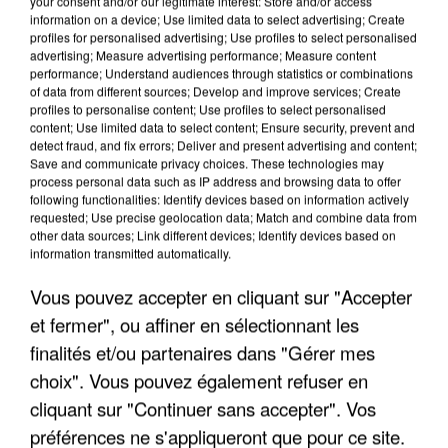
your consent and/or our legitimate interest: Store and/or access
information on a device; Use limited data to select advertising; Create
profiles for personalised advertising; Use profiles to select personalised
advertising; Measure advertising performance; Measure content
performance; Understand audiences through statistics or combinations
of data from different sources; Develop and improve services; Create
profiles to personalise content; Use profiles to select personalised
content; Use limited data to select content; Ensure security, prevent and
detect fraud, and fix errors; Deliver and present advertising and content;
Save and communicate privacy choices. These technologies may
process personal data such as IP address and browsing data to offer
following functionalities: Identify devices based on information actively
requested; Use precise geolocation data; Match and combine data from
other data sources; Link different devices; Identify devices based on
information transmitted automatically.
LES DONNÉES DE 300 000 CLIENTS DÉROBÉES À
Vous pouvez accepter en cliquant sur "Accepter
INTERMARCHÉ APRÈS UNE...
et fermer", ou affiner en sélectionnant les
finalités et/ou partenaires dans "Gérer mes
choix". Vous pouvez également refuser en
cliquant sur "Continuer sans accepter". Vos
préférences ne s'appliqueront que pour ce site.