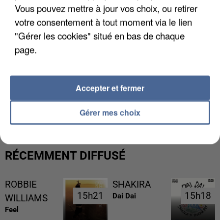
Vous pouvez mettre à jour vos choix, ou retirer
votre consentement à tout moment via le lien
"Gérer les cookies" situé en bas de chaque
page.
Accepter et fermer
LES FRANÇAIS, FANS DE LA FLEMME
Gérer mes choix
RÉCEMMENT DIFFUSÉ
ROBBIE
SHAKIRA
15h21
15h21
15h18
15h18
Dai Dai
WILLIAMS
Feel