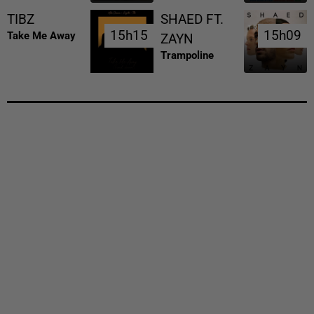
TIBZ
SHAED FT.
15h15
15h15
15h09
15h09
Take Me Away
ZAYN
Trampoline