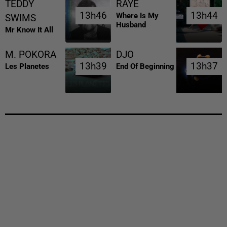
TEDDY
RAYE
13h46
13h46
13h44
13h44
Where Is My
SWIMS
Husband
Mr Know It All
M. POKORA
DJO
13h39
13h39
13h37
13h37
Les Planetes
End Of Beginning