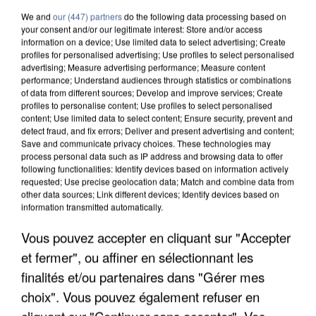
We and
our (447) partners
do the following data processing based on
your consent and/or our legitimate interest: Store and/or access
information on a device; Use limited data to select advertising; Create
profiles for personalised advertising; Use profiles to select personalised
advertising; Measure advertising performance; Measure content
performance; Understand audiences through statistics or combinations
of data from different sources; Develop and improve services; Create
profiles to personalise content; Use profiles to select personalised
content; Use limited data to select content; Ensure security, prevent and
detect fraud, and fix errors; Deliver and present advertising and content;
Save and communicate privacy choices. These technologies may
process personal data such as IP address and browsing data to offer
following functionalities: Identify devices based on information actively
requested; Use precise geolocation data; Match and combine data from
other data sources; Link different devices; Identify devices based on
information transmitted automatically.
UNE TOURISTE DE L’OISE EMPORTÉE PAR UNE
Vous pouvez accepter en cliquant sur "Accepter
COULÉE DE BOUE EN HAUTE-SAVOIE
et fermer", ou affiner en sélectionnant les
finalités et/ou partenaires dans "Gérer mes
choix". Vous pouvez également refuser en