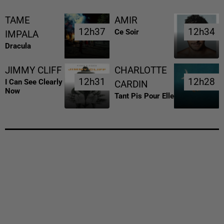
TAME
AMIR
12h37
12h37
12h34
12h34
Ce Soir
IMPALA
Dracula
JIMMY CLIFF
CHARLOTTE
12h31
12h31
12h28
12h28
I Can See Clearly
CARDIN
Now
Tant Pis Pour Elle