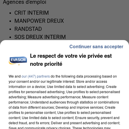
Agences d'emploi
CRIT INTERIM
MANPOWER DREUX
RANDSTAD
SOS DREUX INTERIM
SUPPLAY
Continuer sans accepter
Le respect de votre vie privée est
BTP
notre priorité
HORIZON RENOV' 28
We and
our (447) partners
do the following data processing based on
Energie
your consent and/or our legitimate interest: Store and/or access
information on a device; Use limited data to select advertising; Create
DALKIA
profiles for personalised advertising; Use profiles to select personalised
INEO RÉSEAUX CENTRE
advertising; Measure advertising performance; Measure content
performance; Understand audiences through statistics or combinations
of data from different sources; Develop and improve services; Create
profiles to personalise content; Use profiles to select personalised
content; Use limited data to select content; Ensure security, prevent and
detect fraud, and fix errors; Deliver and present advertising and content;
Save and communicate privacy choices. These technologies may