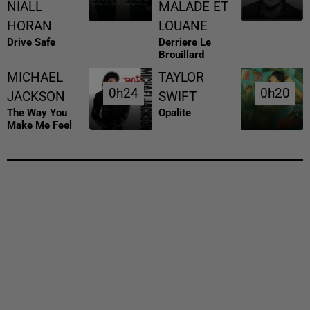
NIALL
MALADE ET
HORAN
LOUANE
Drive Safe
Derriere Le
Brouillard
MICHAEL
TAYLOR
0h24
0h24
0h20
0h20
JACKSON
SWIFT
The Way You
Opalite
Make Me Feel