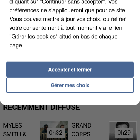
cliquant sur "Continuer sans accepter". Vos
préférences ne s'appliqueront que pour ce site.
Vous pouvez mettre à jour vos choix, ou retirer
votre consentement à tout moment via le lien
"Gérer les cookies" situé en bas de chaque
page.
UNE TOURISTE DE L’OISE EMPORTÉE PAR UNE
Accepter et fermer
COULÉE DE BOUE EN HAUTE-SAVOIE
Gérer mes choix
RÉCEMMENT DIFFUSÉ
MYLES
GRAND
0h32
0h32
0h29
0h29
SMITH &
CORPS