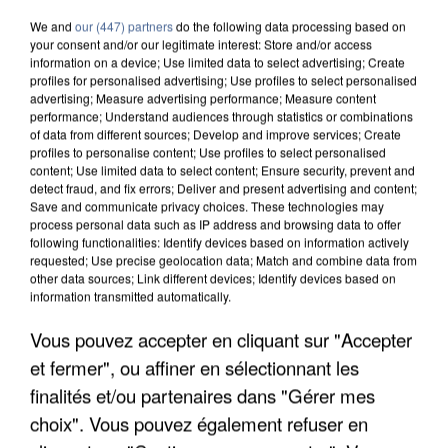
We and
our (447) partners
do the following data processing based on
your consent and/or our legitimate interest: Store and/or access
information on a device; Use limited data to select advertising; Create
profiles for personalised advertising; Use profiles to select personalised
advertising; Measure advertising performance; Measure content
performance; Understand audiences through statistics or combinations
of data from different sources; Develop and improve services; Create
profiles to personalise content; Use profiles to select personalised
content; Use limited data to select content; Ensure security, prevent and
detect fraud, and fix errors; Deliver and present advertising and content;
Save and communicate privacy choices. These technologies may
process personal data such as IP address and browsing data to offer
following functionalities: Identify devices based on information actively
requested; Use precise geolocation data; Match and combine data from
UN SECOND CADRE DE LA DZ MAFIA
other data sources; Link different devices; Identify devices based on
information transmitted automatically.
INTERPELLÉ EN ALGÉRIE
Vous pouvez accepter en cliquant sur "Accepter
et fermer", ou affiner en sélectionnant les
finalités et/ou partenaires dans "Gérer mes
choix". Vous pouvez également refuser en