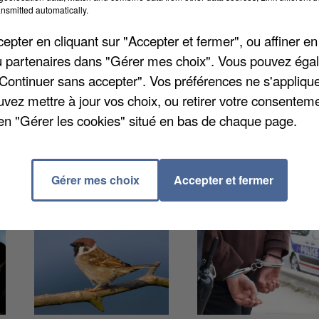
nsmitted automatically.
nterpellés mardi matin. Dans un local commercial de
fort et son contenu, soit 1.000 euros, précise
Le Parisi
pter en cliquant sur "Accepter et fermer", ou affiner en
uêteurs vers la piste d'un ancien salarié. Les deux
/ou partenaires dans "Gérer mes choix". Vous pouvez éga
sariat de Chessy avant d'en ressortir mercredi avec
"Continuer sans accepter". Vos préférences ne s'appliqu
 culpabilité (CRPC) pour le 29 juin ainsi qu'une
uvez mettre à jour vos choix, ou retirer votre consenteme
pour le 29 octobre.
en "Gérer les cookies" situé en bas de chaque page.
Gérer mes choix
Accepter et fermer