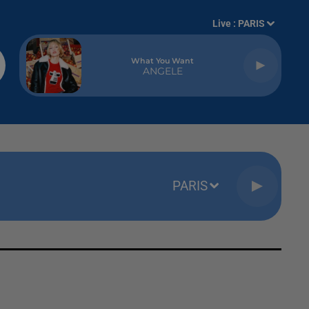
Live :
PARIS
What You Want
ANGELE
PARIS