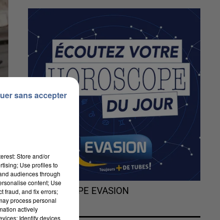
uer sans accepter
erest: Store and/or
tising; Use profiles to
tand audiences through
personalise content; Use
L'HOROSCOPE EVASION
 fraud, and fix errors;
 may process personal
mation actively
vices; Identify devices