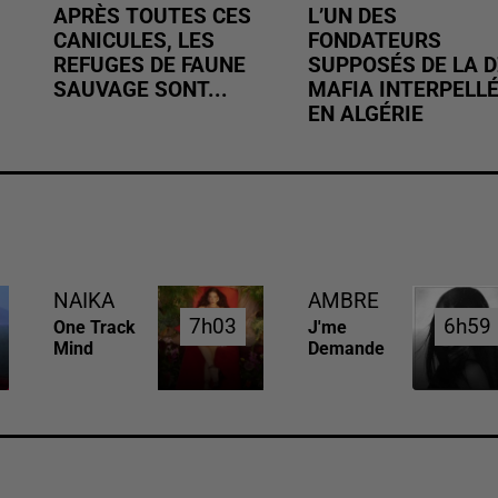
APRÈS TOUTES CES
L’UN DES
CANICULES, LES
FONDATEURS
REFUGES DE FAUNE
SUPPOSÉS DE LA D
SAUVAGE SONT...
MAFIA INTERPELL
EN ALGÉRIE
NAIKA
AMBRE
7h03
7h03
6h59
6h59
One Track
J'me
Mind
Demande