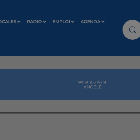
OCALES
RADIO
EMPLOI
AGENDA
What You Want
ANGELE