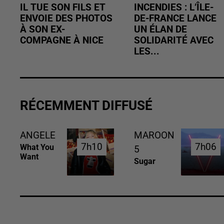
IL TUE SON FILS ET
INCENDIES : L’ÎLE-
ENVOIE DES PHOTOS
DE-FRANCE LANCE
À SON EX-
UN ÉLAN DE
COMPAGNE À NICE
SOLIDARITÉ AVEC
LES...
RÉCEMMENT DIFFUSÉ
ANGELE
MAROON
7h10
7h10
7h06
7h06
What You
5
Want
Sugar