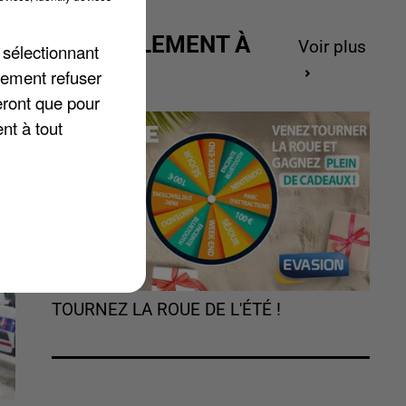
ACTUELLEMENT À
en
.
Voir plus
 sélectionnant
GAGNER
lement refuser
eront que pour
nt à tout
TOURNEZ LA ROUE DE L'ÉTÉ !