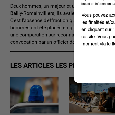
based on information tra
Deux hommes, un majeur et un mineur, ont été i
Bailly-Romainvilliers, ils avaient volé le coffre-
Vous pouvez acce
C'est l'absence d'effraction qui a orienté les enq
les finalités et
hommes ont été placés en garde à vue au commis
en cliquant sur 
une comparution sur reconnaissance préalable de
ce site. Vous po
convocation par un officier de police judiciaire 
moment via le li
LES ARTICLES LES PLUS VUS