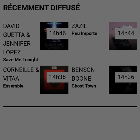
RÉCEMMENT DIFFUSÉ
DAVID
ZAZIE
14h46
14h46
14h44
14h44
Peu Importe
GUETTA &
JENNIFER
LOPEZ
Save Me Tonight
CORNEILLE &
BENSON
14h38
14h38
14h36
14h36
VITAA
BOONE
Ensemble
Ghost Town