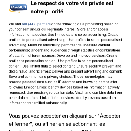
Le respect de votre vie privée est
UN SECOND CADRE DE LA DZ MAFIA
notre priorité
INTERPELLÉ EN ALGÉRIE
We and
our (447) partners
do the following data processing based on
your consent and/or our legitimate interest: Store and/or access
information on a device; Use limited data to select advertising; Create
profiles for personalised advertising; Use profiles to select personalised
advertising; Measure advertising performance; Measure content
performance; Understand audiences through statistics or combinations
of data from different sources; Develop and improve services; Create
profiles to personalise content; Use profiles to select personalised
content; Use limited data to select content; Ensure security, prevent and
detect fraud, and fix errors; Deliver and present advertising and content;
Save and communicate privacy choices. These technologies may
process personal data such as IP address and browsing data to offer
following functionalities: Identify devices based on information actively
requested; Use precise geolocation data; Match and combine data from
other data sources; Link different devices; Identify devices based on
information transmitted automatically.
Vous pouvez accepter en cliquant sur "Accepter
UNE TOURISTE DE L’OISE EMPORTÉE PAR UNE
et fermer", ou affiner en sélectionnant les
COULÉE DE BOUE EN HAUTE-SAVOIE