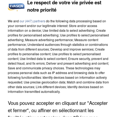
Le respect de votre vie privée est
notre priorité
UNE TOURISTE DE L’OISE EMPORTÉE PAR UNE
COULÉE DE BOUE EN HAUTE-SAVOIE
We and
our (447) partners
do the following data processing based on
your consent and/or our legitimate interest: Store and/or access
information on a device; Use limited data to select advertising; Create
profiles for personalised advertising; Use profiles to select personalised
advertising; Measure advertising performance; Measure content
performance; Understand audiences through statistics or combinations
of data from different sources; Develop and improve services; Create
profiles to personalise content; Use profiles to select personalised
content; Use limited data to select content; Ensure security, prevent and
detect fraud, and fix errors; Deliver and present advertising and content;
Save and communicate privacy choices. These technologies may
process personal data such as IP address and browsing data to offer
following functionalities: Identify devices based on information actively
requested; Use precise geolocation data; Match and combine data from
other data sources; Link different devices; Identify devices based on
information transmitted automatically.
Vous pouvez accepter en cliquant sur "Accepter
et fermer", ou affiner en sélectionnant les
LES DONNÉES DE 300 000 CLIENTS DÉROBÉES À