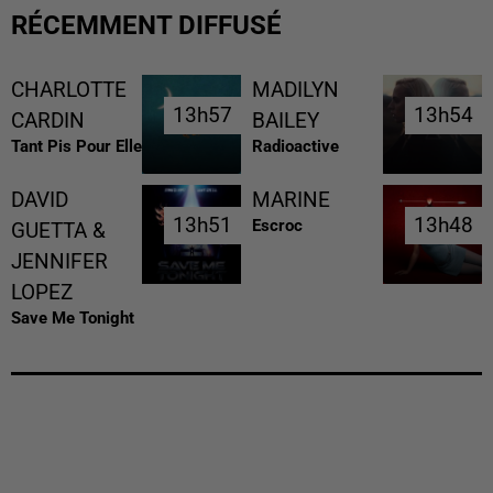
RÉCEMMENT DIFFUSÉ
CHARLOTTE
MADILYN
13h57
13h57
13h54
13h54
CARDIN
BAILEY
Tant Pis Pour Elle
Radioactive
DAVID
MARINE
13h51
13h51
13h48
13h48
Escroc
GUETTA &
JENNIFER
LOPEZ
Save Me Tonight