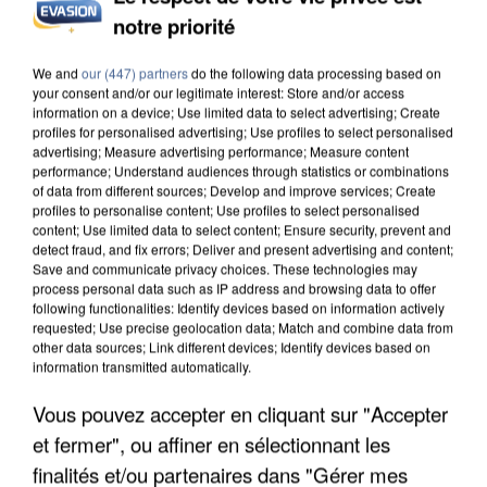
notre priorité
INCENDIES : L’ÎLE-DE-FRANCE LANCE UN ÉLAN
DE SOLIDARITÉ AVEC LES...
We and
our (447) partners
do the following data processing based on
your consent and/or our legitimate interest: Store and/or access
information on a device; Use limited data to select advertising; Create
profiles for personalised advertising; Use profiles to select personalised
advertising; Measure advertising performance; Measure content
performance; Understand audiences through statistics or combinations
of data from different sources; Develop and improve services; Create
profiles to personalise content; Use profiles to select personalised
content; Use limited data to select content; Ensure security, prevent and
detect fraud, and fix errors; Deliver and present advertising and content;
Save and communicate privacy choices. These technologies may
process personal data such as IP address and browsing data to offer
following functionalities: Identify devices based on information actively
requested; Use precise geolocation data; Match and combine data from
other data sources; Link different devices; Identify devices based on
information transmitted automatically.
Vous pouvez accepter en cliquant sur "Accepter
et fermer", ou affiner en sélectionnant les
APRÈS TOUTES CES CANICULES, LES REFUGES
finalités et/ou partenaires dans "Gérer mes
DE FAUNE SAUVAGE SONT...