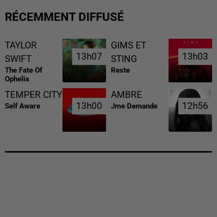
RÉCEMMENT DIFFUSÉ
TAYLOR
GIMS ET
13h07
13h07
13h03
13h03
SWIFT
STING
The Fate Of
Reste
Ophelia
TEMPER CITY
AMBRE
13h00
13h00
12h56
12h56
Self Aware
Jme Demande