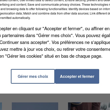
ertising and content; Save and communicate privacy choices. These technologies
and browsing data to offer following functionalities: Identify devices based on infor
eolocation data; Match and combine data from other data sources; Link different de
nsmitted automatically.
 tendance est à l'augmentation ou à la quasi-stabilité
rs 2023, l’emploi salarié sur le territoire national da
pter en cliquant sur "Accepter et fermer", ou affiner en
 +0,2 % le trimestre précédent », écrit l'institut. Su
/ou partenaires dans "Gérer mes choix". Vous pouvez éga
né entre -0,1% et moins de 0,2%. Sur un an, entre fin
"Continuer sans accepter". Vos préférences ne s'appliqu
milaire dans le département avec exactement les mêm
uvez mettre à jour vos choix, ou retirer votre consenteme
en "Gérer les cookies" situé en bas de chaque page.
Gérer mes choix
Accepter et fermer