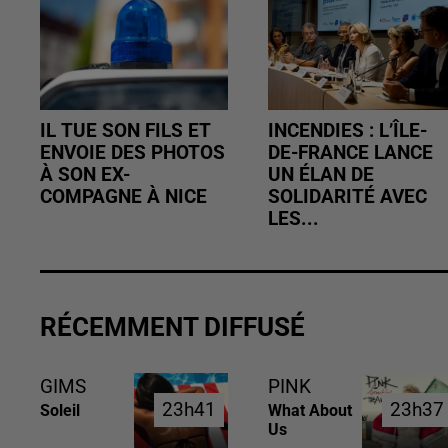
IL TUE SON FILS ET
INCENDIES : L’ÎLE-
ENVOIE DES PHOTOS
DE-FRANCE LANCE
À SON EX-
UN ÉLAN DE
COMPAGNE À NICE
SOLIDARITÉ AVEC
LES...
RÉCEMMENT DIFFUSÉ
GIMS
PINK
23h41
23h41
23h37
23h37
Soleil
What About
Us