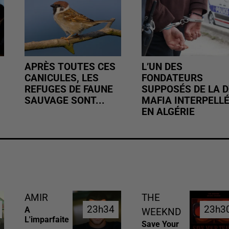
APRÈS TOUTES CES
L’UN DES
CANICULES, LES
FONDATEURS
REFUGES DE FAUNE
SUPPOSÉS DE LA D
SAUVAGE SONT...
MAFIA INTERPELL
EN ALGÉRIE
AMIR
THE
23h34
23h34
23h3
23h3
A
WEEKND
L'imparfaite
Save Your