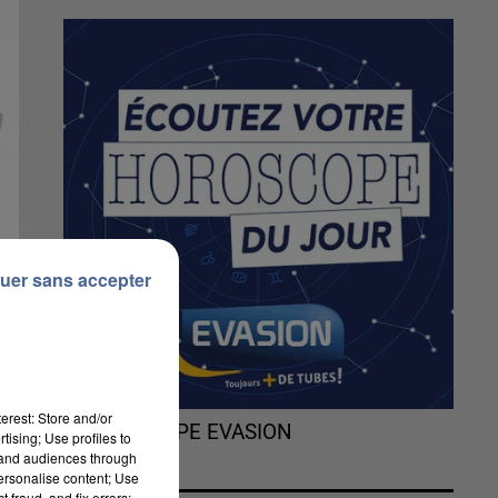
uer sans accepter
erest: Store and/or
L'HOROSCOPE EVASION
tising; Use profiles to
tand audiences through
personalise content; Use
 fraud, and fix errors;