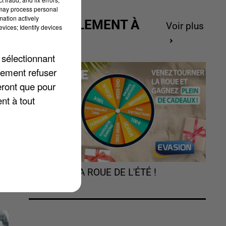
 may process personal
mation actively
ACTUELLEMENT À
Voir plus
vices; Identify devices
GAGNER
ns
 sélectionnant
r
lement refuser
eront que pour
es
nt à tout
TOURNEZ LA ROUE DE L'ÉTÉ !