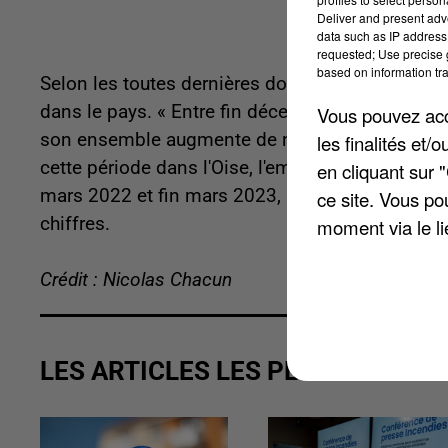
Deliver and present adv
data such as IP address 
requested; Use precise g
based on information tra
Selon les toutes dernières données de l'Insee, la
dans le pays. « Entre fin décembre 2022 et fin ma
Vous pouvez acce
son ensemble augmente de nouveau : +0,3 %, après
les finalités et
cette période dans l'Oise, l'emploi salarié a stag
en cliquant sur 
mars 2022 et fin mars 2023, l'évolution est si
ce site. Vous po
chiffres.
moment via le li
Crédit : Nicolas Chacun
LES ARTICLES LES PLUS VUS