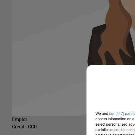
We and
our (447) partn
access information on a 
Emploi
select personalised ad
Crédit :
CC0
statistics or combinatio
profiles to select person