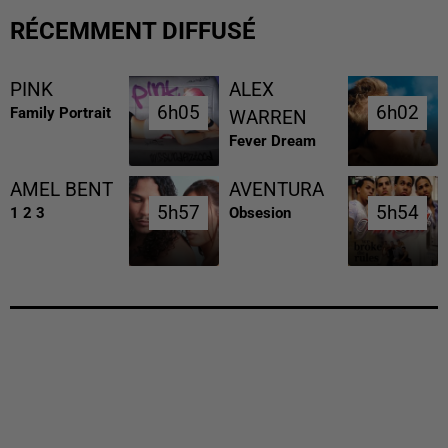
RÉCEMMENT DIFFUSÉ
PINK
ALEX
6h05
6h05
6h02
6h02
Family Portrait
WARREN
Fever Dream
AMEL BENT
AVENTURA
5h57
5h57
5h54
5h54
1 2 3
Obsesion