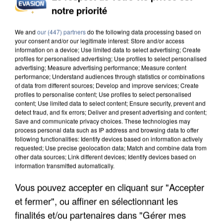
notre priorité
L’UN DES FONDATEURS SUPPOSÉS DE LA DZ
MAFIA INTERPELLÉ EN ALGÉRIE
We and
our (447) partners
do the following data processing based on
your consent and/or our legitimate interest: Store and/or access
information on a device; Use limited data to select advertising; Create
profiles for personalised advertising; Use profiles to select personalised
advertising; Measure advertising performance; Measure content
performance; Understand audiences through statistics or combinations
of data from different sources; Develop and improve services; Create
profiles to personalise content; Use profiles to select personalised
content; Use limited data to select content; Ensure security, prevent and
detect fraud, and fix errors; Deliver and present advertising and content;
Save and communicate privacy choices. These technologies may
process personal data such as IP address and browsing data to offer
following functionalities: Identify devices based on information actively
requested; Use precise geolocation data; Match and combine data from
other data sources; Link different devices; Identify devices based on
information transmitted automatically.
Vous pouvez accepter en cliquant sur "Accepter
et fermer", ou affiner en sélectionnant les
UN SECOND CADRE DE LA DZ MAFIA
finalités et/ou partenaires dans "Gérer mes
INTERPELLÉ EN ALGÉRIE