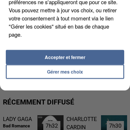
préférences ne s'appliqueront que pour ce site.
Vous pouvez mettre à jour vos choix, ou retirer
votre consentement à tout moment via le lien
"Gérer les cookies" situé en bas de chaque
page.
Accepter et fermer
UN SECOND CADRE DE LA DZ MAFIA
INTERPELLÉ EN ALGÉRIE
Gérer mes choix
RÉCEMMENT DIFFUSÉ
LADY GAGA
CHARLOTTE
7h32
7h32
7h30
7h30
Bad Romance
CARDIN