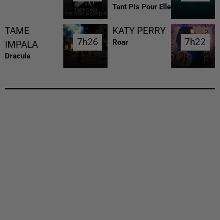
Tant Pis Pour Elle
TAME
KATY PERRY
7h26
7h26
7h22
7h22
Roar
IMPALA
Dracula