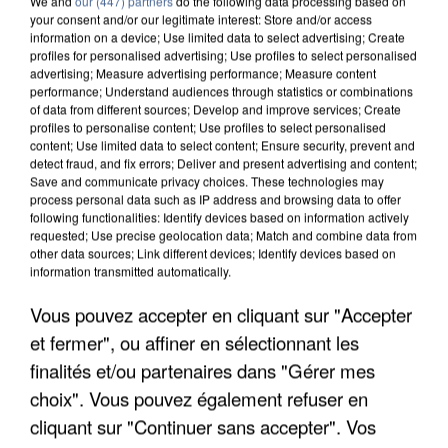
We and
our (447) partners
do the following data processing based on
your consent and/or our legitimate interest: Store and/or access
information on a device; Use limited data to select advertising; Create
profiles for personalised advertising; Use profiles to select personalised
advertising; Measure advertising performance; Measure content
performance; Understand audiences through statistics or combinations
of data from different sources; Develop and improve services; Create
profiles to personalise content; Use profiles to select personalised
content; Use limited data to select content; Ensure security, prevent and
detect fraud, and fix errors; Deliver and present advertising and content;
Save and communicate privacy choices. These technologies may
process personal data such as IP address and browsing data to offer
following functionalities: Identify devices based on information actively
requested; Use precise geolocation data; Match and combine data from
other data sources; Link different devices; Identify devices based on
information transmitted automatically.
L’UN DES FONDATEURS SUPPOSÉS DE LA DZ
MAFIA INTERPELLÉ EN ALGÉRIE
Vous pouvez accepter en cliquant sur "Accepter
et fermer", ou affiner en sélectionnant les
finalités et/ou partenaires dans "Gérer mes
choix". Vous pouvez également refuser en
cliquant sur "Continuer sans accepter". Vos