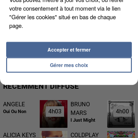
votre consentement à tout moment via le lien
"Gérer les cookies" situé en bas de chaque
page.
L’UN DES FONDATEURS SUPPOSÉS DE LA DZ
Accepter et fermer
MAFIA INTERPELLÉ EN ALGÉRIE
Gérer mes choix
RÉCEMMENT DIFFUSÉ
ANGELE
BRUNO
4h03
4h03
4h00
4h00
Oui Ou Non
MARS
I Just Might
ALICIA KEYS
COLDPLAY