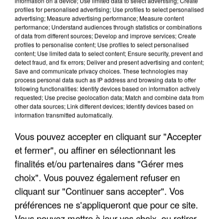
information on a device; Use limited data to select advertising; Create
profiles for personalised advertising; Use profiles to select personalised
advertising; Measure advertising performance; Measure content
performance; Understand audiences through statistics or combinations
of data from different sources; Develop and improve services; Create
profiles to personalise content; Use profiles to select personalised
content; Use limited data to select content; Ensure security, prevent and
detect fraud, and fix errors; Deliver and present advertising and content;
Save and communicate privacy choices. These technologies may
process personal data such as IP address and browsing data to offer
following functionalities: Identify devices based on information actively
requested; Use precise geolocation data; Match and combine data from
APRÈS TOUTES CES CANICULES, LES REFUGES
other data sources; Link different devices; Identify devices based on
DE FAUNE SAUVAGE SONT...
information transmitted automatically.
Vous pouvez accepter en cliquant sur "Accepter
et fermer", ou affiner en sélectionnant les
finalités et/ou partenaires dans "Gérer mes
choix". Vous pouvez également refuser en
cliquant sur "Continuer sans accepter". Vos
préférences ne s'appliqueront que pour ce site.
Vous pouvez mettre à jour vos choix, ou retirer