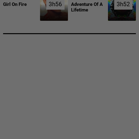
3h56
3h56
3h52
3h52
Girl On Fire
Adventure Of A
Lifetime