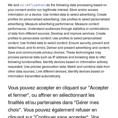
We and
our (447) partners
do the following data processing based on
your consent and/or our legitimate interest: Store and/or access
information on a device; Use limited data to select advertising; Create
profiles for personalised advertising; Use profiles to select personalised
advertising; Measure advertising performance; Measure content
performance; Understand audiences through statistics or combinations
of data from different sources; Develop and improve services; Create
profiles to personalise content; Use profiles to select personalised
content; Use limited data to select content; Ensure security, prevent and
detect fraud, and fix errors; Deliver and present advertising and content;
Save and communicate privacy choices. These technologies may
process personal data such as IP address and browsing data to offer
following functionalities: Identify devices based on information actively
requested; Use precise geolocation data; Match and combine data from
other data sources; Link different devices; Identify devices based on
information transmitted automatically.
L’UN DES FONDATEURS SUPPOSÉS DE LA DZ
Vous pouvez accepter en cliquant sur "Accepter
MAFIA INTERPELLÉ EN ALGÉRIE
et fermer", ou affiner en sélectionnant les
finalités et/ou partenaires dans "Gérer mes
choix". Vous pouvez également refuser en
cliquant sur "Continuer sans accepter". Vos