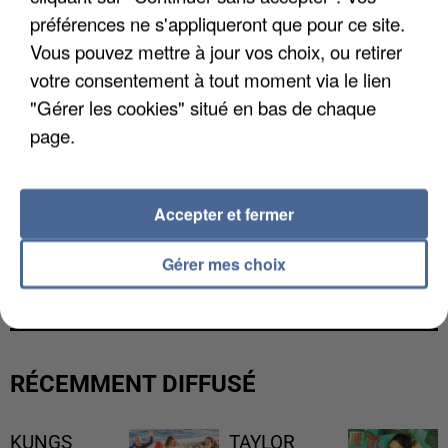
préférences ne s'appliqueront que pour ce site.
Vous pouvez mettre à jour vos choix, ou retirer
votre consentement à tout moment via le lien
"Gérer les cookies" situé en bas de chaque
page.
Accepter et fermer
UN SECOND CADRE DE LA DZ MAFIA
Gérer mes choix
INTERPELLÉ EN ALGÉRIE
RÉCEMMENT DIFFUSÉ
KUNGS
TAYLOR