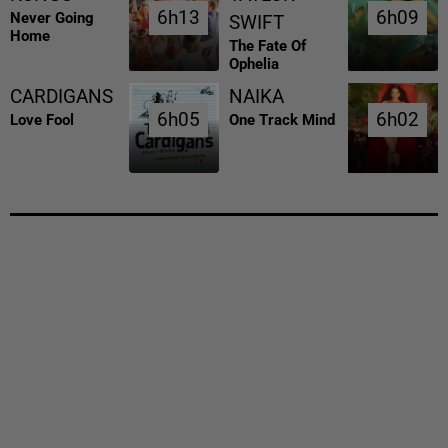
6h13
6h13
6h09
6h09
Never Going
SWIFT
Home
The Fate Of
Ophelia
CARDIGANS
NAIKA
6h05
6h05
6h02
6h02
Love Fool
One Track Mind