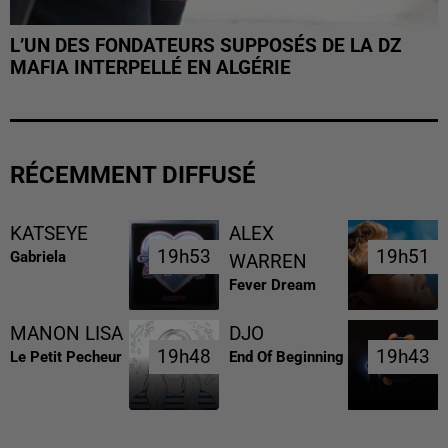
L’UN DES FONDATEURS SUPPOSÉS DE LA DZ
MAFIA INTERPELLÉ EN ALGÉRIE
RÉCEMMENT DIFFUSÉ
KATSEYE
ALEX
19h53
19h53
19h51
19h51
Gabriela
WARREN
Fever Dream
MANON LISA
DJO
19h48
19h48
19h43
19h43
Le Petit Pecheur
End Of Beginning