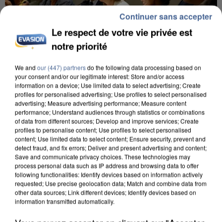
Continuer sans accepter
Le respect de votre vie privée est
notre priorité
We and
our (447) partners
do the following data processing based on
your consent and/or our legitimate interest: Store and/or access
INCENDIES : L’ÎLE-DE-FRANCE LANCE UN ÉLAN
information on a device; Use limited data to select advertising; Create
profiles for personalised advertising; Use profiles to select personalised
DE SOLIDARITÉ AVEC LES...
advertising; Measure advertising performance; Measure content
performance; Understand audiences through statistics or combinations
of data from different sources; Develop and improve services; Create
profiles to personalise content; Use profiles to select personalised
content; Use limited data to select content; Ensure security, prevent and
detect fraud, and fix errors; Deliver and present advertising and content;
Save and communicate privacy choices. These technologies may
process personal data such as IP address and browsing data to offer
following functionalities: Identify devices based on information actively
requested; Use precise geolocation data; Match and combine data from
other data sources; Link different devices; Identify devices based on
information transmitted automatically.