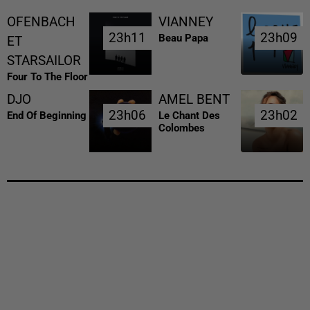
OFENBACH
VIANNEY
23h11
23h11
23h09
23h09
Beau Papa
ET
STARSAILOR
Four To The Floor
DJO
AMEL BENT
23h06
23h06
23h02
23h02
End Of Beginning
Le Chant Des
Colombes