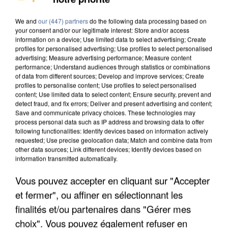
We and
our (447) partners
do the following data processing based on
your consent and/or our legitimate interest: Store and/or access
information on a device; Use limited data to select advertising; Create
profiles for personalised advertising; Use profiles to select personalised
advertising; Measure advertising performance; Measure content
performance; Understand audiences through statistics or combinations
of data from different sources; Develop and improve services; Create
profiles to personalise content; Use profiles to select personalised
content; Use limited data to select content; Ensure security, prevent and
detect fraud, and fix errors; Deliver and present advertising and content;
Save and communicate privacy choices. These technologies may
process personal data such as IP address and browsing data to offer
following functionalities: Identify devices based on information actively
requested; Use precise geolocation data; Match and combine data from
other data sources; Link different devices; Identify devices based on
information transmitted automatically.
Vous pouvez accepter en cliquant sur "Accepter
APRÈS TOUTES CES CANICULES, LES REFUGES
DE FAUNE SAUVAGE SONT...
et fermer", ou affiner en sélectionnant les
finalités et/ou partenaires dans "Gérer mes
choix". Vous pouvez également refuser en