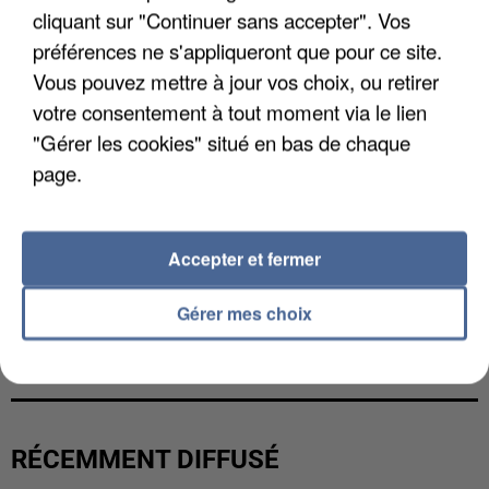
cliquant sur "Continuer sans accepter". Vos
préférences ne s'appliqueront que pour ce site.
Vous pouvez mettre à jour vos choix, ou retirer
votre consentement à tout moment via le lien
"Gérer les cookies" situé en bas de chaque
page.
Accepter et fermer
Gérer mes choix
L’UN DES FONDATEURS SUPPOSÉS DE LA DZ
MAFIA INTERPELLÉ EN ALGÉRIE
RÉCEMMENT DIFFUSÉ