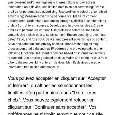
your consent and/or our legitimate interest: Store and/or access
information on a device; Use limited data to select advertising; Create
profiles for personalised advertising; Use profiles to select personalised
advertising; Measure advertising performance; Measure content
performance; Understand audiences through statistics or combinations
of data from different sources; Develop and improve services; Create
profiles to personalise content; Use profiles to select personalised
content; Use limited data to select content; Ensure security, prevent and
detect fraud, and fix errors; Deliver and present advertising and content;
Save and communicate privacy choices. These technologies may
process personal data such as IP address and browsing data to offer
following functionalities: Identify devices based on information actively
requested; Use precise geolocation data; Match and combine data from
other data sources; Link different devices; Identify devices based on
APRÈS TOUTES CES CANICULES, LES REFUGES
information transmitted automatically.
DE FAUNE SAUVAGE SONT...
Vous pouvez accepter en cliquant sur "Accepter
et fermer", ou affiner en sélectionnant les
finalités et/ou partenaires dans "Gérer mes
choix". Vous pouvez également refuser en
cliquant sur "Continuer sans accepter". Vos
préférences ne s'appliqueront que pour ce site.