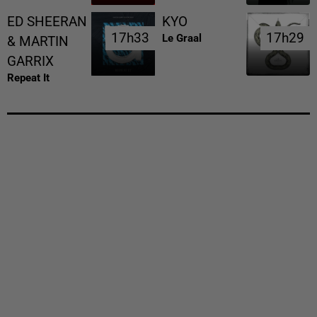
ED SHEERAN
KYO
17h33
17h33
17h29
17h29
Le Graal
& MARTIN
GARRIX
Repeat It