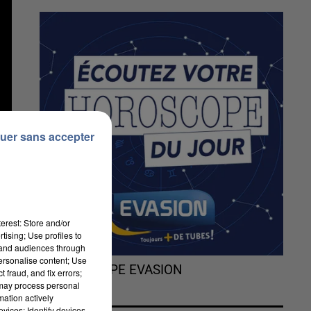
uer sans accepter
erest: Store and/or
tising; Use profiles to
tand audiences through
personalise content; Use
L'HOROSCOPE EVASION
 fraud, and fix errors;
 may process personal
mation actively
vices; Identify devices