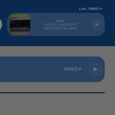
Live :
PARIS
Giant
CALVIN HARRIS FT.
RAG'N'BONE MAN
PARIS