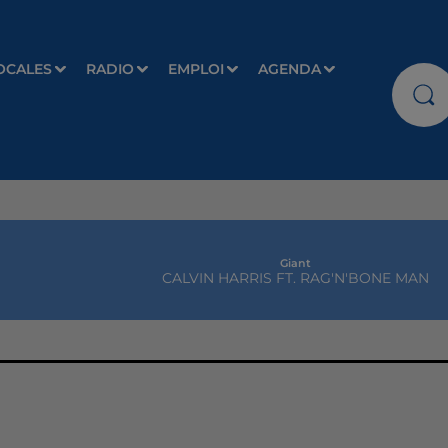
OCALES
RADIO
EMPLOI
AGENDA
Giant
CALVIN HARRIS FT. RAG'N'BONE MAN