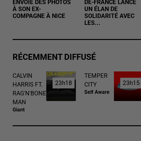
ENVOIE DES PHOTOS
DE-FRANCE LANCE
À SON EX-
UN ÉLAN DE
COMPAGNE À NICE
SOLIDARITÉ AVEC
LES...
RÉCEMMENT DIFFUSÉ
CALVIN
TEMPER
23h18
23h18
23h15
23h15
HARRIS FT.
CITY
Self Aware
RAG'N'BONE
MAN
Giant