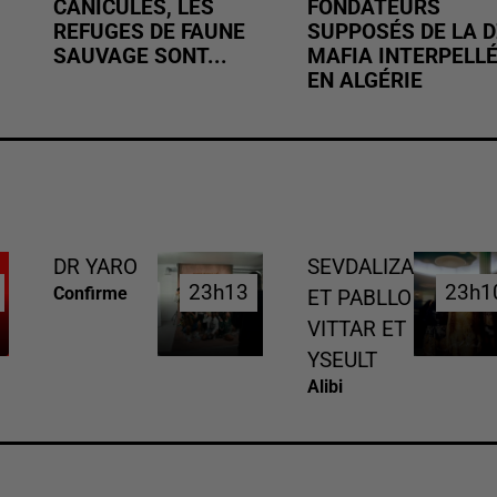
CANICULES, LES
FONDATEURS
REFUGES DE FAUNE
SUPPOSÉS DE LA D
SAUVAGE SONT...
MAFIA INTERPELL
EN ALGÉRIE
DR YARO
SEVDALIZA
23h13
23h13
23h1
23h1
Confirme
ET PABLLO
VITTAR ET
YSEULT
Alibi