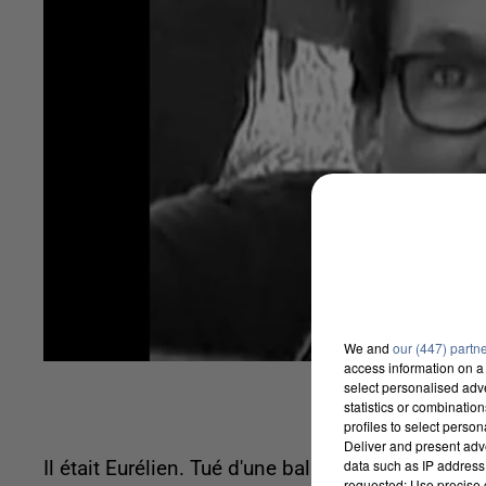
We and
our (447) partn
access information on a 
select personalised ad
statistics or combinatio
profiles to select person
Deliver and present adv
data such as IP address 
Il était Eurélien. Tué d'une balle dans la tête d
requested; Use precise g