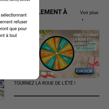
ue
ACTUELLEMENT À
Voir plus
 sélectionnant
GAGNER
lement refuser
en
eront que pour
nt à tout
TOURNEZ LA ROUE DE L'ÉTÉ !