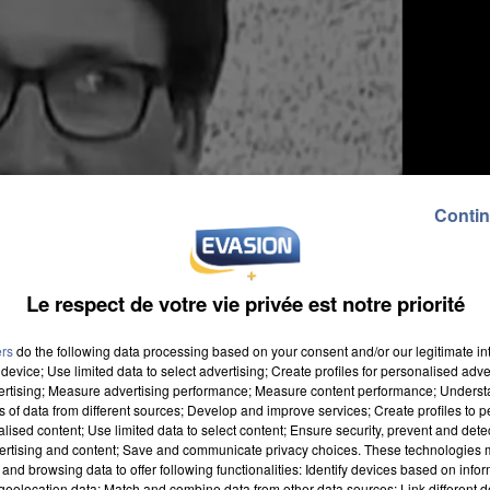
Contin
Le respect de votre vie privée est notre priorité
ers
do the following data processing based on your consent and/or our legitimate int
device; Use limited data to select advertising; Create profiles for personalised adver
vertising; Measure advertising performance; Measure content performance; Unders
ns of data from different sources; Develop and improve services; Create profiles to 
alised content; Use limited data to select content; Ensure security, prevent and detect
ertising and content; Save and communicate privacy choices. These technologies
and browsing data to offer following functionalities: Identify devices based on infor
ans un guet-apens, au Guatemala, le 10 août, Benoît
eolocation data; Match and combine data from other data sources; Link different de