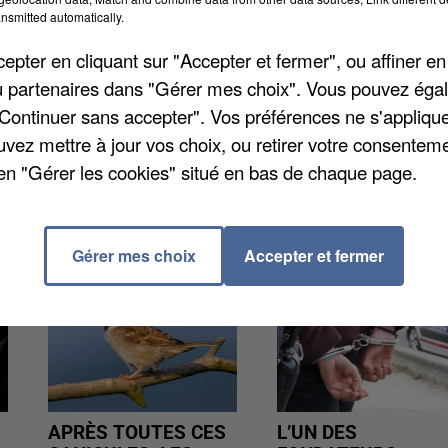
res. Le mobile de ce meurtre reste mystérieux. L'attaq
nsmitted automatically.
tale, Guatemala City, révèle
L'Echo Républicain
.
pter en cliquant sur "Accepter et fermer", ou affiner en
n 2011, de l'université d'Ixil, dans le département de
/ou partenaires dans "Gérer mes choix". Vous pouvez éga
autochtones. Le corps de Benoît Maria a été rapatrié 
"Continuer sans accepter". Vos préférences ne s'appliqu
uvez mettre à jour vos choix, ou retirer votre consenteme
en "Gérer les cookies" situé en bas de chaque page.
Gérer mes choix
Accepter et fermer
APRÈS TOUTES CES
L’UN DES