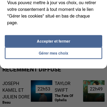
Vous pouvez mettre à jour vos choix, ou retirer
votre consentement à tout moment via le lien
"Gérer les cookies" situé en bas de chaque
page.
L’UN DES FONDATEURS SUPPOSÉS DE LA DZ
Accepter et fermer
MAFIA INTERPELLÉ EN ALGÉRIE
Gérer mes choix
RÉCEMMENT DIFFUSÉ
JOSEPH
TAYLOR
22h53
22h53
22h49
22h49
KAMEL ET
SWIFT
The Fate Of
JULIEN DORE
Ophelia
Beau