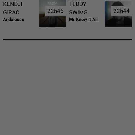
KENDJI
TEDDY
22h46
22h46
22h44
22h44
GIRAC
SWIMS
Andalouse
Mr Know It All