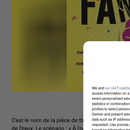
We and
our (447) partn
access information on a 
select personalised ad
statistics or combinatio
profiles to select person
Deliver and present adv
data such as IP address 
C'est le nom de la pièce de théâtre qui va être r
requested; Use precise g
de Dreux. Le scénario : « À l'occasion de ses 30
based on information tra