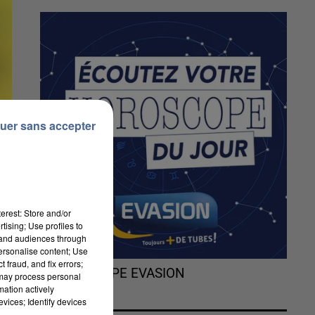
uer sans accepter
erest: Store and/or
tising; Use profiles to
tand audiences through
personalise content; Use
 fraud, and fix errors;
L'HOROSCOPE EVASION
 may process personal
mation actively
e
vices; Identify devices
re