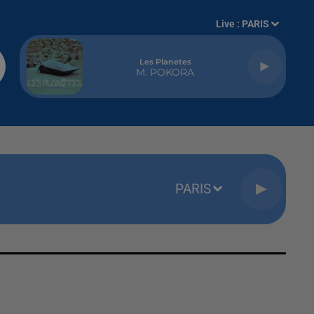
Live :
PARIS
Les Planetes
M. POKORA
PARIS