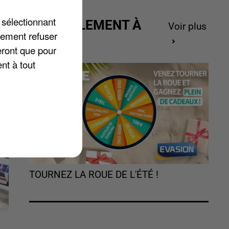
 sélectionnant
ACTUELLEMENT À
Voir plus
lement refuser
GAGNER
eront que pour
nt à tout
TOURNEZ LA ROUE DE L'ÉTÉ !