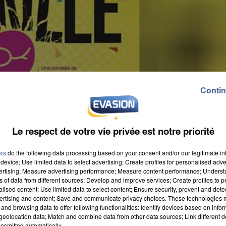
Contin
Le respect de votre vie privée est notre priorité
ers
do the following data processing based on your consent and/or our legitimate int
device; Use limited data to select advertising; Create profiles for personalised adver
vertising; Measure advertising performance; Measure content performance; Unders
ns of data from different sources; Develop and improve services; Create profiles to 
alised content; Use limited data to select content; Ensure security, prevent and detect
ertising and content; Save and communicate privacy choices. These technologies
and browsing data to offer following functionalities: Identify devices based on infor
eprésentée ce jeudi 27 janvier 2022 à 20h30 au théâtr
eolocation data; Match and combine data from other data sources; Link different de
 ans, Alexandre souhaite demander à ses parents d'êt
nsmitted automatically.