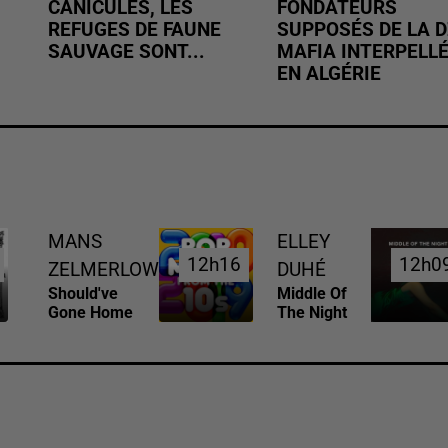
CANICULES, LES
FONDATEURS
REFUGES DE FAUNE
SUPPOSÉS DE LA D
SAUVAGE SONT...
MAFIA INTERPELL
EN ALGÉRIE
MANS
ELLEY
12h16
12h16
12h0
12h0
ZELMERLOW
DUHÉ
Should've
Middle Of
Gone Home
The Night