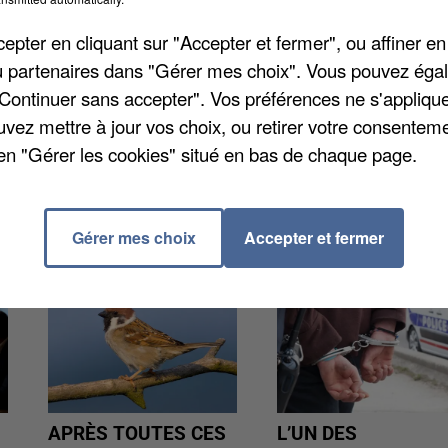
r d'une émission de télévision, et sa mère, femme au
pter en cliquant sur "Accepter et fermer", ou affiner en
un programme. Tarifs de 12€ à 25€. Réservations sur
/ou partenaires dans "Gérer mes choix". Vous pouvez éga
"Continuer sans accepter". Vos préférences ne s'appliqu
uvez mettre à jour vos choix, ou retirer votre consenteme
en "Gérer les cookies" situé en bas de chaque page.
Gérer mes choix
Accepter et fermer
APRÈS TOUTES CES
L’UN DES