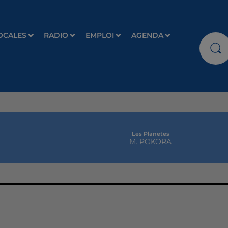
OCALES
RADIO
EMPLOI
AGENDA
Les Planetes
M. POKORA