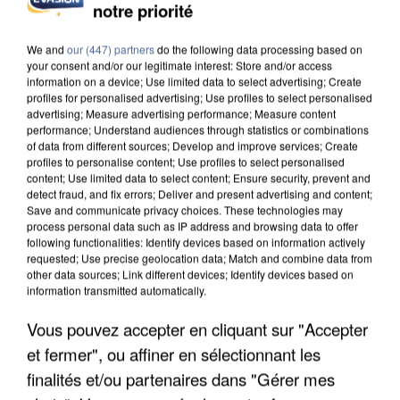
notre priorité
APRÈS TOUTES CES CANICULES, LES REFUGES
DE FAUNE SAUVAGE SONT...
We and
our (447) partners
do the following data processing based on
your consent and/or our legitimate interest: Store and/or access
information on a device; Use limited data to select advertising; Create
profiles for personalised advertising; Use profiles to select personalised
advertising; Measure advertising performance; Measure content
performance; Understand audiences through statistics or combinations
of data from different sources; Develop and improve services; Create
profiles to personalise content; Use profiles to select personalised
content; Use limited data to select content; Ensure security, prevent and
detect fraud, and fix errors; Deliver and present advertising and content;
Save and communicate privacy choices. These technologies may
process personal data such as IP address and browsing data to offer
following functionalities: Identify devices based on information actively
requested; Use precise geolocation data; Match and combine data from
other data sources; Link different devices; Identify devices based on
information transmitted automatically.
Vous pouvez accepter en cliquant sur "Accepter
et fermer", ou affiner en sélectionnant les
L’UN DES FONDATEURS SUPPOSÉS DE LA DZ
MAFIA INTERPELLÉ EN ALGÉRIE
finalités et/ou partenaires dans "Gérer mes