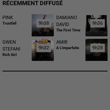
RÉCEMMENT DIFFUSÉ
PINK
DAMIANO
9h38
9h38
9h36
9h36
Trustfall
DAVID
The First Time
GWEN
AMIR
9h32
9h32
9h28
9h28
A L'imparfaite
STEFANI
Rich Girl