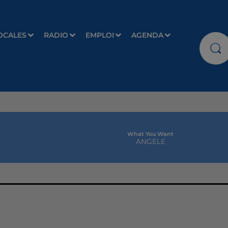
OCALES
RADIO
EMPLOI
AGENDA
What You Want
ANGELE