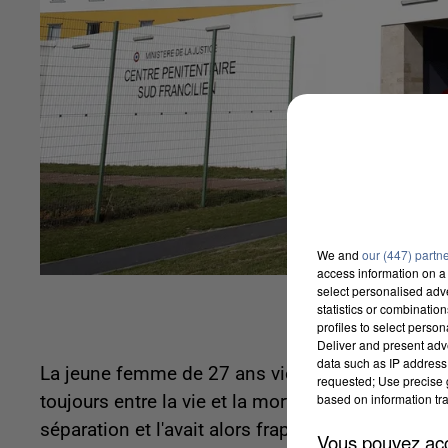
We and
our (447) partn
access information on a 
select personalised ad
statistics or combinatio
profiles to select person
Deliver and present adv
data such as IP address 
La jeune femme de 27 ans violemment agressée p
requested; Use precise g
based on information tra
toujours entre la vie et la mort hier soir. Le déte
séparation et l'avait alors frappé à la tête, dans l
Vous pouvez acce