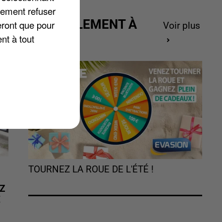
s
lement refuser
ACTUELLEMENT À
eront que pour
Voir plus
GAGNER
nt à tout
TOURNEZ LA ROUE DE L'ÉTÉ !
Z
É