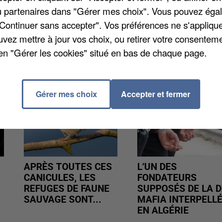
ptère. L'homme purge actuellement une peine de 7 an
/ou partenaires dans "Gérer mes choix". Vous pouvez éga
"Continuer sans accepter". Vos préférences ne s'appliqu
uvez mettre à jour vos choix, ou retirer votre consenteme
en "Gérer les cookies" situé en bas de chaque page.
Gérer mes choix
Accepter et fermer
APRÈS TOUTES CES
L’UN DES
CANICULES, LES
FONDATEURS
REFUGES DE FAUNE
SUPPOSÉS DE LA D
SAUVAGE SONT...
MAFIA INTERPELL
EN ALGÉRIE