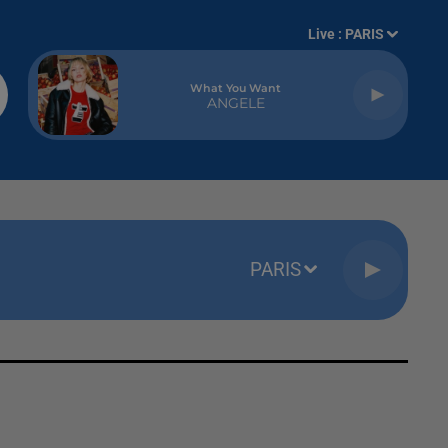
Live :
PARIS
What You Want
ANGELE
PARIS