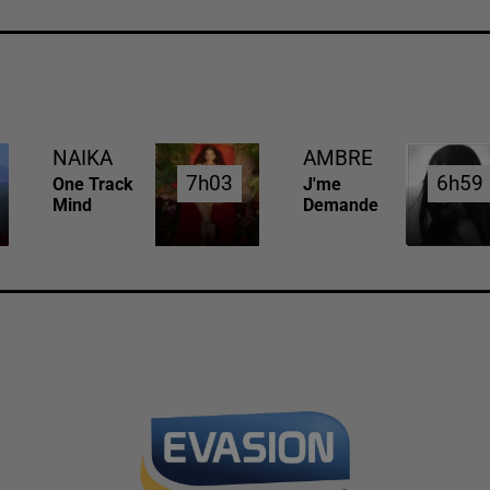
NAIKA
AMBRE
7h03
7h03
6h59
6h59
One Track
J'me
Mind
Demande