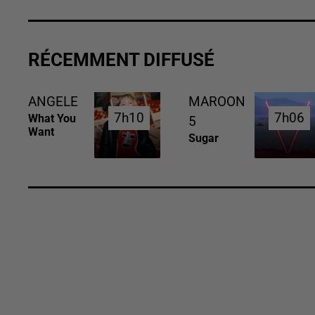
RÉCEMMENT DIFFUSÉ
ANGELE
MAROON
7h10
7h10
7h06
7h06
What You
5
Want
Sugar