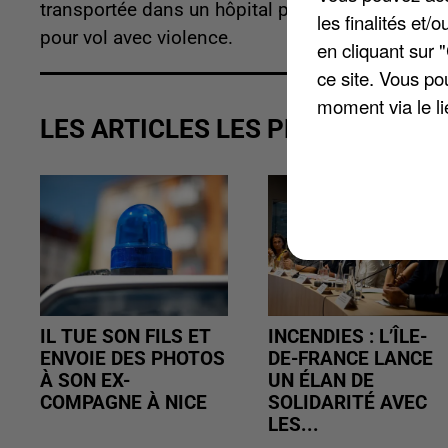
transportée dans un hôpital parisien par hélico
les finalités et
pour vol avec violence.
en cliquant sur 
ce site. Vous po
moment via le li
LES ARTICLES LES PLUS VUS
IL TUE SON FILS ET
INCENDIES : L’ÎLE-
ENVOIE DES PHOTOS
DE-FRANCE LANCE
À SON EX-
UN ÉLAN DE
COMPAGNE À NICE
SOLIDARITÉ AVEC
LES...