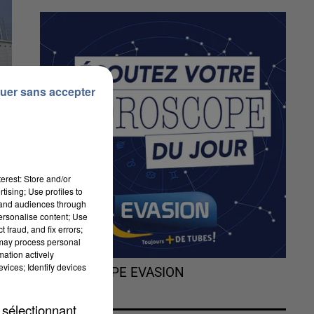
uer sans accepter
erest: Store and/or
tising; Use profiles to
tand audiences through
personalise content; Use
 fraud, and fix errors;
 may process personal
mation actively
vices; Identify devices
L'HOROSCOPE EVASION
 sélectionnant