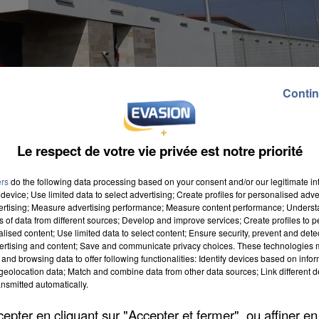
Contin
Le respect de votre vie privée est notre priorité
ers
do the following data processing based on your consent and/or our legitimate int
device; Use limited data to select advertising; Create profiles for personalised adver
vertising; Measure advertising performance; Measure content performance; Unders
ns of data from different sources; Develop and improve services; Create profiles to 
alised content; Use limited data to select content; Ensure security, prevent and detect
ertising and content; Save and communicate privacy choices. These technologies
and browsing data to offer following functionalities: Identify devices based on infor
ar son conjoint, à la prison de Réau samedi, était
eolocation data; Match and combine data from other data sources; Link different de
nsmitted automatically.
nu n'avait pas accepté qu'elle lui annonce leur
e parloir, rapporte
Le Parisien
. La victime a été
pter en cliquant sur "Accepter et fermer", ou affiner en