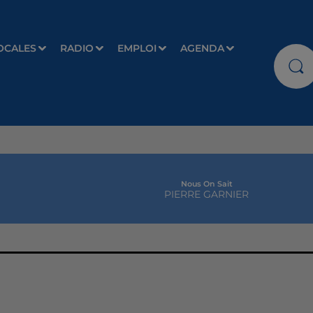
OCALES
RADIO
EMPLOI
AGENDA
Nous On Sait
PIERRE GARNIER