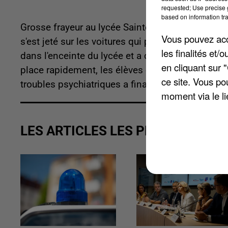
requested; Use precise g
based on information tra
Grosse frayeur au lycée Sainte-Thérèse hier à R
Vous pouvez acce
s'est jeté sur les voitures qui passaient devant 
les finalités et
dans l'enceinte du lycée et a cassé un carreau ava
en cliquant sur 
place rapidement, les élèves ont été confinés l
ce site. Vous po
troubles psychiatriques a finalement été neutral
moment via le li
LES ARTICLES LES PLUS VUS