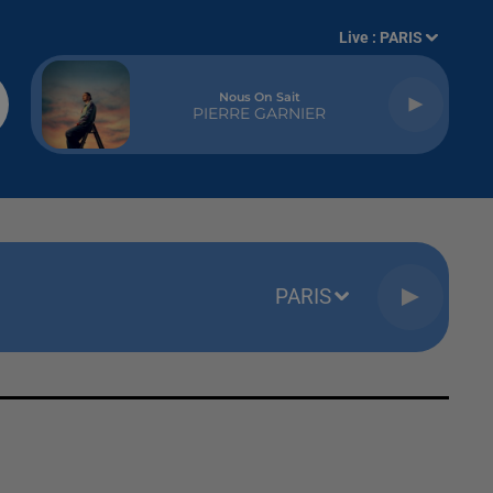
Live :
PARIS
Nous On Sait
PIERRE GARNIER
PARIS