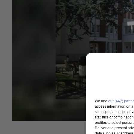
We and
our (447) partn
access information on a 
select personalised ad
statistics or combinatio
profiles to select person
Deliver and present adv
data such as IP address 