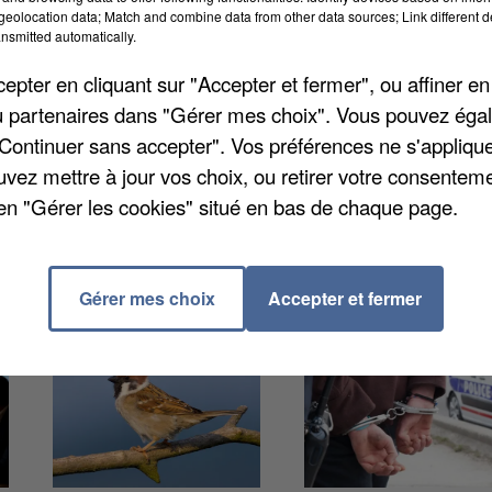
eolocation data; Match and combine data from other data sources; Link different de
nsmitted automatically.
ambouillet. A l'heure de la sonnerie du matin, un hom
pter en cliquant sur "Accepter et fermer", ou affiner en
l'établissement, raconte
le Parisien
. Il a ensuite pénétr
/ou partenaires dans "Gérer mes choix". Vous pouvez éga
nt de se rendre sur le toit. La police est arrivée sur
"Continuer sans accepter". Vos préférences ne s'appliqu
e temps des opérations. L'homme, qui présente des
uvez mettre à jour vos choix, ou retirer votre consenteme
isé avant un potentiel drame.
en "Gérer les cookies" situé en bas de chaque page.
Gérer mes choix
Accepter et fermer