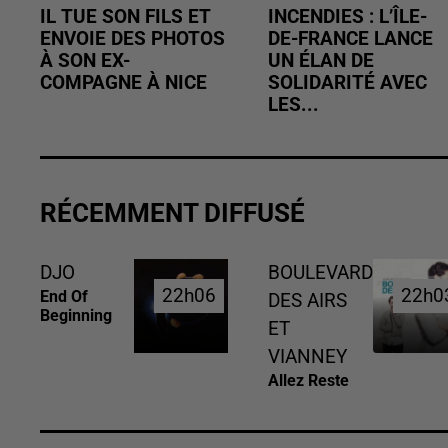
IL TUE SON FILS ET
INCENDIES : L’ÎLE-
ENVOIE DES PHOTOS
DE-FRANCE LANCE
À SON EX-
UN ÉLAN DE
COMPAGNE À NICE
SOLIDARITÉ AVEC
LES...
RÉCEMMENT DIFFUSÉ
DJO
BOULEVARD
22h06
22h06
22h0
22h0
End Of
DES AIRS
Beginning
ET
VIANNEY
Allez Reste