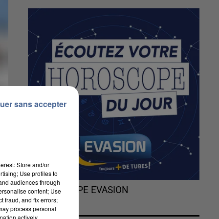
uer sans accepter
erest: Store and/or
tising; Use profiles to
tand audiences through
L'HOROSCOPE EVASION
personalise content; Use
 fraud, and fix errors;
 may process personal
mation actively