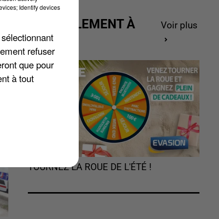
vices; Identify devices
ACTUELLEMENT À
Voir plus
me
GAGNER
 sélectionnant
é
lement refuser
eront que pour
nt à tout
TOURNEZ LA ROUE DE L'ÉTÉ !