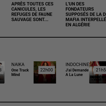
APRÈS TOUTES CES
L’UN DES
CANICULES, LES
FONDATEURS
REFUGES DE FAUNE
SUPPOSÉS DE LA D
SAUVAGE SONT...
MAFIA INTERPELL
EN ALGÉRIE
NAIKA
INDOCHINE
3
3
22h00
22h00
21h5
21h5
One Track
J'ai Demande
Mind
A La Lune