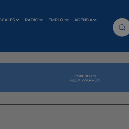
OCALES
RADIO
EMPLOI
AGENDA
Fever Dream
ALEX WARREN