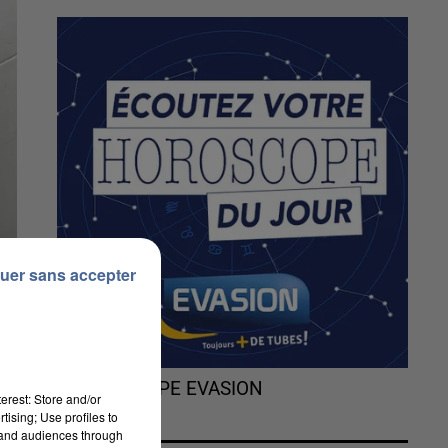
uer sans accepter
L'HOROSCOPE EVASION
erest: Store and/or
tising; Use profiles to
tand audiences through