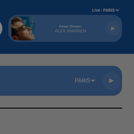
Live :
PARIS
Fever Dream
ALEX WARREN
PARIS