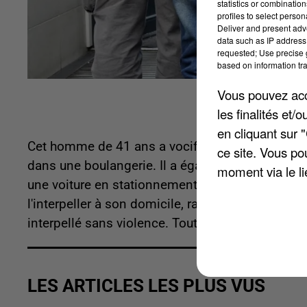
statistics or combinatio
profiles to select person
Deliver and present adv
data such as IP address 
requested; Use precise g
based on information tra
Vous pouvez acce
les finalités et
en cliquant sur 
Cet homme de 41 ans a vociféré des insultes dan
ce site. Vous po
dans une boulangerie. Il a également blessé au v
moment via le li
une voiture en stationnement dans la rue et de 
l'interpeller à son domicile, raconte
Le Parisien
.
interpellé sans violence. Toutes les victimes, âg
LES ARTICLES LES PLUS VUS