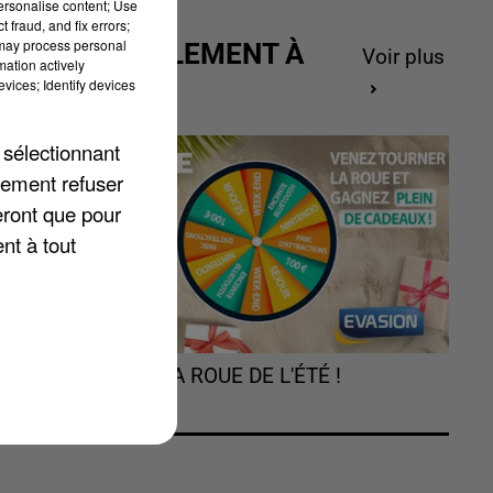
personalise content; Use
 fraud, and fix errors;
 may process personal
ACTUELLEMENT À
Voir plus
mation actively
GAGNER
vices; Identify devices
 sélectionnant
lement refuser
eront que pour
nt à tout
à
é
TOURNEZ LA ROUE DE L'ÉTÉ !