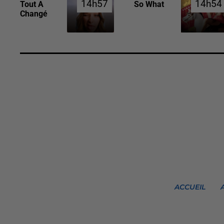
14h57
14h57
14h54
14h54
Tout A
So What
Changé
ACCUEIL