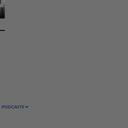
8
8
PODCASTS