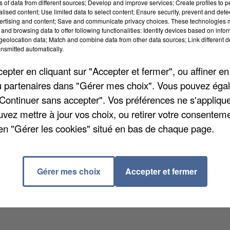
ns of data from different sources; Develop and improve services; Create profiles to 
alised content; Use limited data to select content; Ensure security, prevent and detect
ertising and content; Save and communicate privacy choices. These technologies
and browsing data to offer following functionalities: Identify devices based on infor
eolocation data; Match and combine data from other data sources; Link different de
nsmitted automatically.
pter en cliquant sur "Accepter et fermer", ou affiner en
/ou partenaires dans "Gérer mes choix". Vous pouvez éga
"Continuer sans accepter". Vos préférences ne s'appliqu
s une insulte après avoir volé une brioche, samedi,
uvez mettre à jour vos choix, ou retirer votre consenteme
isage un client avec un cutter avant de s'en prendre 
en "Gérer les cookies" situé en bas de chaque page.
menacer son propriétaire. La police est venue
 L'homme, qui souffre de troubles psychiatriques, a ét
ées de 23 à 46 ans, ont porté plainte.
Gérer mes choix
Accepter et fermer