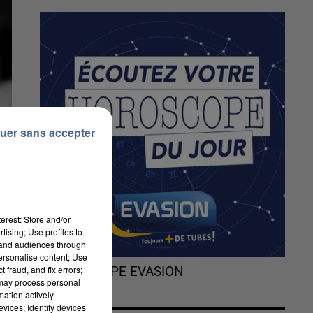
uer sans accepter
erest: Store and/or
tising; Use profiles to
tand audiences through
personalise content; Use
 fraud, and fix errors;
L'HOROSCOPE EVASION
 may process personal
mation actively
vices; Identify devices