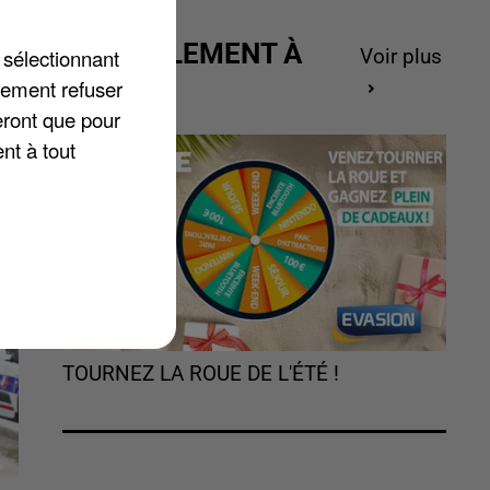
ACTUELLEMENT À
 sélectionnant
Voir plus
GAGNER
lement refuser
 à
eront que pour
ra
nt à tout
TOURNEZ LA ROUE DE L'ÉTÉ !