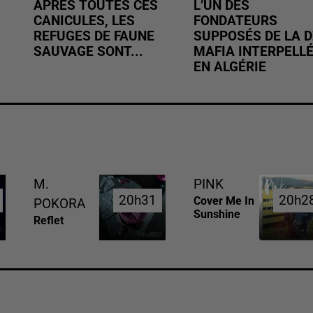
APRÈS TOUTES CES
L’UN DES
CANICULES, LES
FONDATEURS
REFUGES DE FAUNE
SUPPOSÉS DE LA D
SAUVAGE SONT...
MAFIA INTERPELL
EN ALGÉRIE
M.
PINK
20h31
20h31
20h2
20h2
Cover Me In
POKORA
Sunshine
Reflet