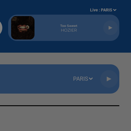
Live :
PARIS
Too Sweet
HOZIER
PARIS