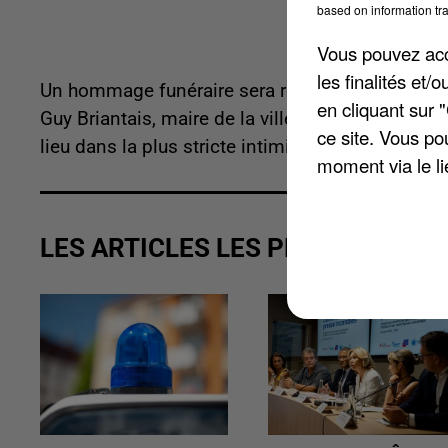
based on information tra
Vous pouvez acce
les finalités et
Un hommage funéraire sera rendu mercredi à 14
en cliquant sur 
Guy Briantais, maire de la ville de 1977 à 1997
ce site. Vous po
lieu dans la plus stricte intimité à l'ancien cim
moment via le li
LES ARTICLES LES PLUS VUS