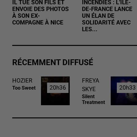
IL TUE SON FILS ET
INCENDIES : L’ÎLE-
ENVOIE DES PHOTOS
DE-FRANCE LANCE
À SON EX-
UN ÉLAN DE
COMPAGNE À NICE
SOLIDARITÉ AVEC
LES...
RÉCEMMENT DIFFUSÉ
HOZIER
FREYA
20h36
20h36
20h33
20h33
Too Sweet
SKYE
Silent
Treatment