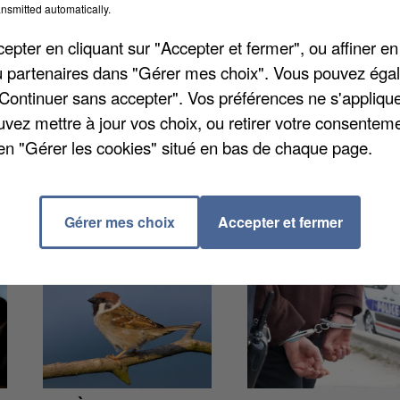
nsmitted automatically.
pter en cliquant sur "Accepter et fermer", ou affiner en
/ou partenaires dans "Gérer mes choix". Vous pouvez éga
h30 en salle du conseil municipal de Courcouronnes
"Continuer sans accepter". Vos préférences ne s'appliqu
, mort mercredi d'une longue maladie. L'inhumation au
uvez mettre à jour vos choix, ou retirer votre consenteme
etière de Courcouronnes.
en "Gérer les cookies" situé en bas de chaque page.
Gérer mes choix
Accepter et fermer