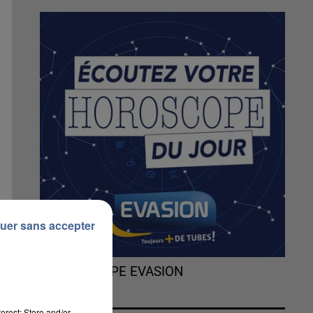
uer sans accepter
L'HOROSCOPE EVASION
erest: Store and/or