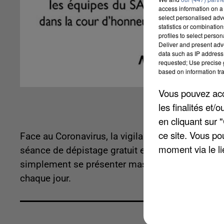
access information on a 
select personalised ad
statistics or combinatio
profiles to select person
Deliver and present adv
data such as IP address 
requested; Use precise g
based on information tra
Vous pouvez acce
les finalités et
en cliquant sur 
ce site. Vous po
Face au Coronavirus, la vigilance semble touj
moment via le li
séance de dépistage gratuit est ouverte à tous c
simplement se présenter masqué et avec sa carte
chaque jour.