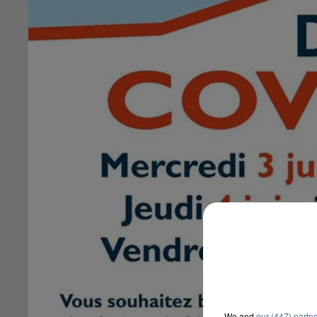
We and
our (447) partn