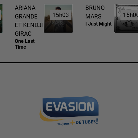
ARIANA
BRUNO
15h03
15h03
15h0
15h0
GRANDE
MARS
I Just Might
ET KENDJI
GIRAC
One Last
Time