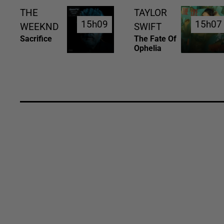
THE
TAYLOR
15h09
15h09
15h07
15h07
WEEKND
SWIFT
Sacrifice
The Fate Of
Ophelia