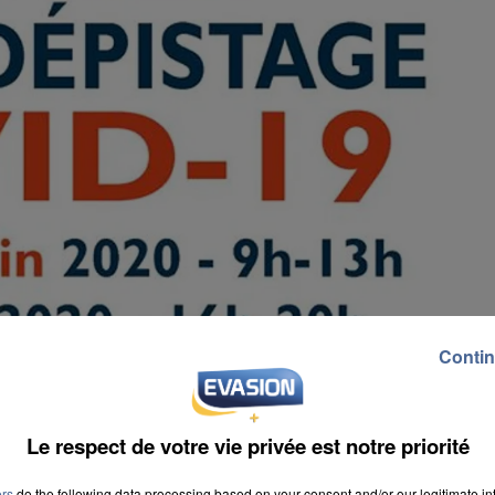
Contin
Le respect de votre vie privée est notre priorité
ers
do the following data processing based on your consent and/or our legitimate int