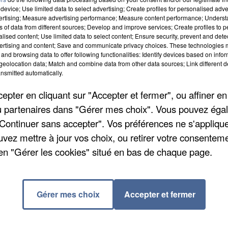
device; Use limited data to select advertising; Create profiles for personalised adver
vertising; Measure advertising performance; Measure content performance; Unders
ns of data from different sources; Develop and improve services; Create profiles to 
alised content; Use limited data to select content; Ensure security, prevent and detect
ertising and content; Save and communicate privacy choices. These technologies
and browsing data to offer following functionalities: Identify devices based on infor
eolocation data; Match and combine data from other data sources; Link different de
nsmitted automatically.
pter en cliquant sur "Accepter et fermer", ou affiner en
/ou partenaires dans "Gérer mes choix". Vous pouvez éga
"Continuer sans accepter". Vos préférences ne s'appliqu
uvez mettre à jour vos choix, ou retirer votre consenteme
ours de mise, même en période de déconfinement. Une
en "Gérer les cookies" situé en bas de chaque page.
e matin, demain après-midi et vendredi matin. Il faut
 Vitale. En tout, 50 personnes pourront être testées
Gérer mes choix
Accepter et fermer