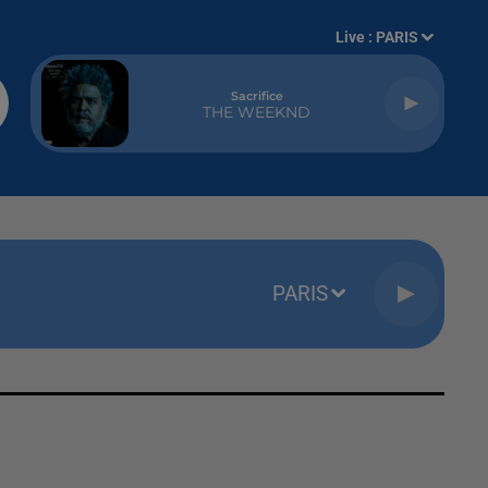
Live :
PARIS
Sacrifice
THE WEEKND
PARIS