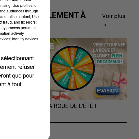
tising; Use profiles to
tand audiences through
ACTUELLEMENT À
Voir plus
personalise content; Use
 fraud, and fix errors;
GAGNER
 may process personal
mation actively
vices; Identify devices
 sélectionnant
lement refuser
eront que pour
nt à tout
TOURNEZ LA ROUE DE L'ÉTÉ !