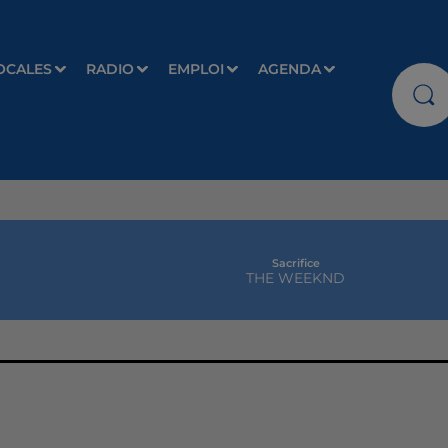
OCALES
RADIO
EMPLOI
AGENDA
Sacrifice
THE WEEKND