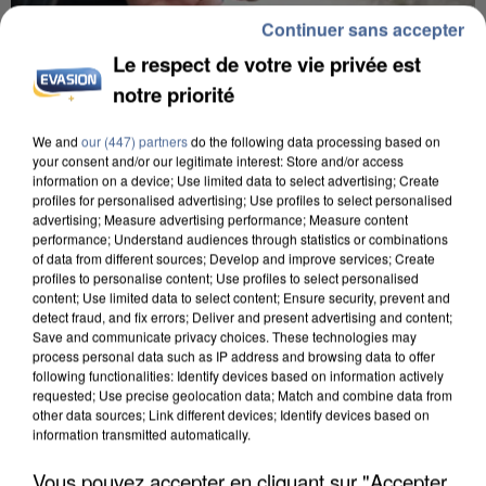
Continuer sans accepter
Le respect de votre vie privée est
notre priorité
L’UN DES FONDATEURS SUPPOSÉS DE LA DZ
MAFIA INTERPELLÉ EN ALGÉRIE
We and
our (447) partners
do the following data processing based on
your consent and/or our legitimate interest: Store and/or access
information on a device; Use limited data to select advertising; Create
profiles for personalised advertising; Use profiles to select personalised
advertising; Measure advertising performance; Measure content
performance; Understand audiences through statistics or combinations
of data from different sources; Develop and improve services; Create
profiles to personalise content; Use profiles to select personalised
content; Use limited data to select content; Ensure security, prevent and
detect fraud, and fix errors; Deliver and present advertising and content;
Save and communicate privacy choices. These technologies may
process personal data such as IP address and browsing data to offer
following functionalities: Identify devices based on information actively
requested; Use precise geolocation data; Match and combine data from
other data sources; Link different devices; Identify devices based on
information transmitted automatically.
Vous pouvez accepter en cliquant sur "Accepter