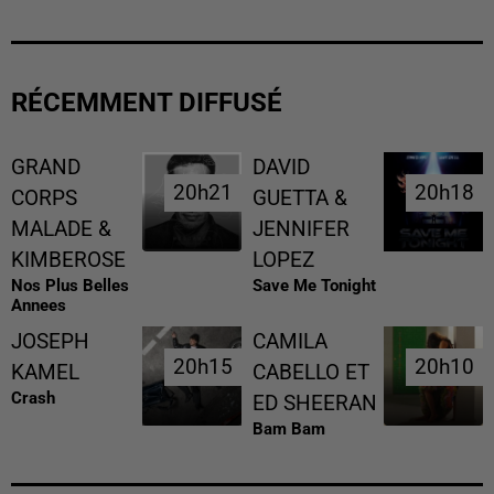
RÉCEMMENT DIFFUSÉ
GRAND
DAVID
20h21
20h21
20h18
20h18
CORPS
GUETTA &
MALADE &
JENNIFER
KIMBEROSE
LOPEZ
Nos Plus Belles
Save Me Tonight
Annees
JOSEPH
CAMILA
20h15
20h15
20h10
20h10
KAMEL
CABELLO ET
Crash
ED SHEERAN
Bam Bam