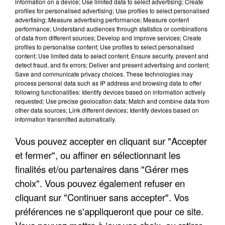
information on a device; Use limited data to select advertising; Create
profiles for personalised advertising; Use profiles to select personalised
advertising; Measure advertising performance; Measure content
performance; Understand audiences through statistics or combinations
of data from different sources; Develop and improve services; Create
profiles to personalise content; Use profiles to select personalised
content; Use limited data to select content; Ensure security, prevent and
detect fraud, and fix errors; Deliver and present advertising and content;
Save and communicate privacy choices. These technologies may
process personal data such as IP address and browsing data to offer
following functionalities: Identify devices based on information actively
requested; Use precise geolocation data; Match and combine data from
APRÈS TOUTES CES CANICULES, LES REFUGES
other data sources; Link different devices; Identify devices based on
information transmitted automatically.
DE FAUNE SAUVAGE SONT...
Vous pouvez accepter en cliquant sur "Accepter
et fermer", ou affiner en sélectionnant les
finalités et/ou partenaires dans "Gérer mes
choix". Vous pouvez également refuser en
cliquant sur "Continuer sans accepter". Vos
préférences ne s'appliqueront que pour ce site.
Vous pouvez mettre à jour vos choix, ou retirer