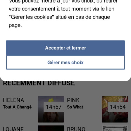
votre consentement à tout moment via le lien
"Gérer les cookies" situé en bas de chaque
page.
L’UN DES FONDATEURS SUPPOSÉS DE LA DZ
Accepter et fermer
MAFIA INTERPELLÉ EN ALGÉRIE
Gérer mes choix
RÉCEMMENT DIFFUSÉ
HELENA
PINK
14h57
14h57
14h54
14h54
Tout A Changé
So What
LOUANE
BRUNO