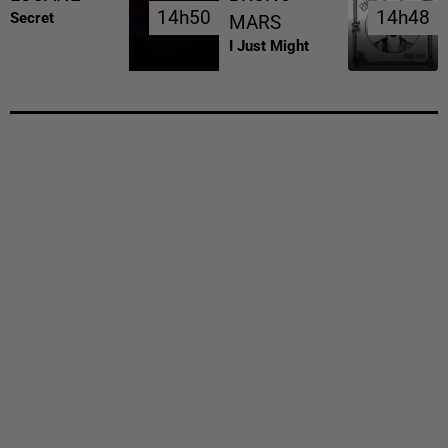
14h50
14h50
14h48
14h48
Secret
MARS
I Just Might