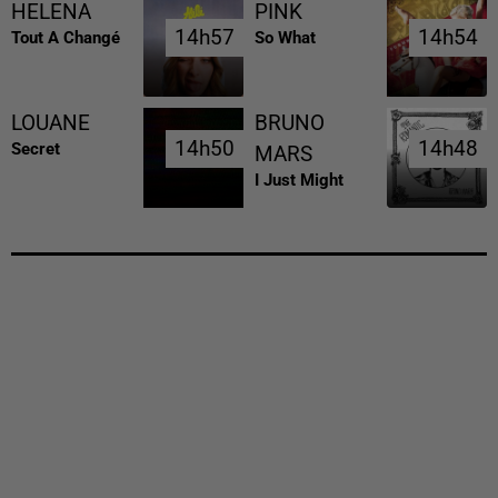
HELENA
PINK
14h57
14h57
14h54
14h54
Tout A Changé
So What
LOUANE
BRUNO
14h50
14h50
14h48
14h48
Secret
MARS
I Just Might