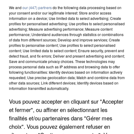
We and
our (447) partners
do the following data processing based on
your consent and/or our legitimate interest: Store and/or access
information on a device; Use limited data to select advertising; Create
profiles for personalised advertising; Use profiles to select personalised
advertising; Measure advertising performance; Measure content
performance; Understand audiences through statistics or combinations
of data from different sources; Develop and improve services; Create
profiles to personalise content; Use profiles to select personalised
content; Use limited data to select content; Ensure security, prevent and
detect fraud, and fix errors; Deliver and present advertising and content;
Save and communicate privacy choices. These technologies may
process personal data such as IP address and browsing data to offer
following functionalities: Identify devices based on information actively
requested; Use precise geolocation data; Match and combine data from
other data sources; Link different devices; Identify devices based on
information transmitted automatically.
APRÈS TOUTES CES CANICULES, LES REFUGES
Vous pouvez accepter en cliquant sur "Accepter
DE FAUNE SAUVAGE SONT...
et fermer", ou affiner en sélectionnant les
finalités et/ou partenaires dans "Gérer mes
choix". Vous pouvez également refuser en