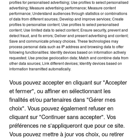
profiles for personalised advertising; Use profiles to select personalised
advertising; Measure advertising performance; Measure content
performance; Understand audiences through statistics or combinations
of data from different sources; Develop and improve services; Create
profiles to personalise content; Use profiles to select personalised
content; Use limited data to select content; Ensure security, prevent and
detect fraud, and fix errors; Deliver and present advertising and content;
Save and communicate privacy choices. These technologies may
process personal data such as IP address and browsing data to offer
following functionalities: Identify devices based on information actively
requested; Use precise geolocation data; Match and combine data from
UNE TOURISTE DE L’OISE EMPORTÉE PAR UNE
other data sources; Link different devices; Identify devices based on
COULÉE DE BOUE EN HAUTE-SAVOIE
information transmitted automatically.
Vous pouvez accepter en cliquant sur "Accepter
et fermer", ou affiner en sélectionnant les
finalités et/ou partenaires dans "Gérer mes
choix". Vous pouvez également refuser en
cliquant sur "Continuer sans accepter". Vos
préférences ne s'appliqueront que pour ce site.
Vous pouvez mettre à jour vos choix, ou retirer