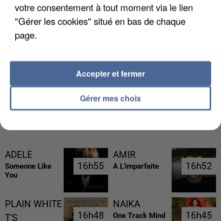
votre consentement à tout moment via le lien
"Gérer les cookies" situé en bas de chaque
page.
LES DONNÉES DE 300 000 CLIENTS DÉROBÉES À
Accepter et fermer
INTERMARCHÉ APRÈS UNE...
Gérer mes choix
RÉCEMMENT DIFFUSÉ
ADELE
AMIR
16h55
16h55
16h52
16h52
Someone Like
A L'imparfaite
You
PLAIN WHITE
NAIKA
16h48
16h48
16h45
16h45
One Track Mind
T'S