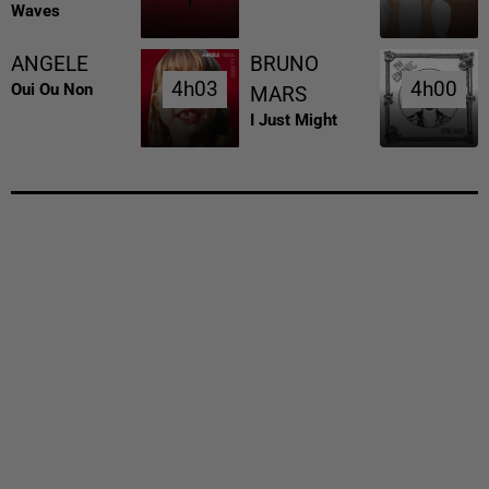
Waves
ANGELE
BRUNO
4h03
4h03
4h00
4h00
Oui Ou Non
MARS
I Just Might