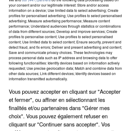
your consent and/or our legitimate interest: Store and/or access
information on a device; Use limited data to select advertising; Create
profiles for personalised advertising; Use profiles to select personalised
advertising; Measure advertising performance; Measure content
performance; Understand audiences through statistics or combinations
of data from different sources; Develop and improve services; Create
profiles to personalise content; Use profiles to select personalised
content; Use limited data to select content; Ensure security, prevent and
detect fraud, and fix errors; Deliver and present advertising and content;
Save and communicate privacy choices. These technologies may
process personal data such as IP address and browsing data to offer
following functionalities: Identify devices based on information actively
requested; Use precise geolocation data; Match and combine data from
other data sources; Link different devices; Identify devices based on
information transmitted automatically.
APRÈS TOUTES CES CANICULES, LES REFUGES
DE FAUNE SAUVAGE SONT...
Vous pouvez accepter en cliquant sur "Accepter
et fermer", ou affiner en sélectionnant les
finalités et/ou partenaires dans "Gérer mes
choix". Vous pouvez également refuser en
cliquant sur "Continuer sans accepter". Vos