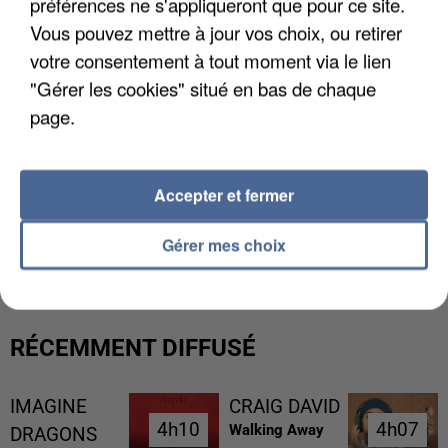
préférences ne s'appliqueront que pour ce site.
Vous pouvez mettre à jour vos choix, ou retirer
votre consentement à tout moment via le lien
"Gérer les cookies" situé en bas de chaque
page.
Accepter et fermer
L’UN DES FONDATEURS SUPPOSÉS DE LA DZ
MAFIA INTERPELLÉ EN ALGÉRIE
Gérer mes choix
RÉCEMMENT DIFFUSÉ
IMAGINE
CRAIG DAVID
4h10
4h10
4h07
4h07
Walking Away
DRAGONS