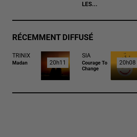
LES...
RÉCEMMENT DIFFUSÉ
TRINIX
SIA
20h11
20h11
20h08
20h08
Madan
Courage To
Change