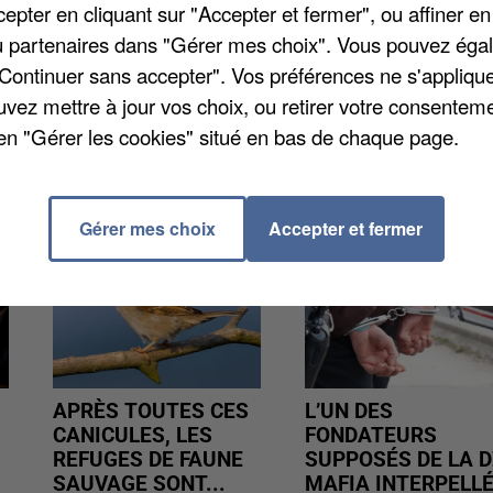
ans la commune. Dans la nuit, un des invités a été
pter en cliquant sur "Accepter et fermer", ou affiner en
ement alcoolisé. L'auteur du coup était un serveur av
/ou partenaires dans "Gérer mes choix". Vous pouvez éga
 la soirée. Le suspect a été placé en garde à vue.
"Continuer sans accepter". Vos préférences ne s'appliqu
uvez mettre à jour vos choix, ou retirer votre consenteme
en "Gérer les cookies" situé en bas de chaque page.
Gérer mes choix
Accepter et fermer
APRÈS TOUTES CES
L’UN DES
CANICULES, LES
FONDATEURS
REFUGES DE FAUNE
SUPPOSÉS DE LA D
SAUVAGE SONT...
MAFIA INTERPELL