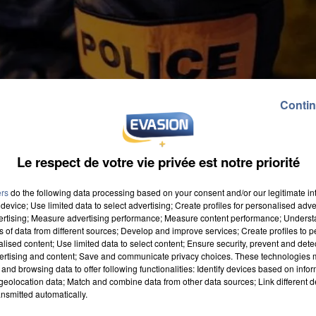
Contin
Le respect de votre vie privée est notre priorité
ers
do the following data processing based on your consent and/or our legitimate int
device; Use limited data to select advertising; Create profiles for personalised adver
vertising; Measure advertising performance; Measure content performance; Unders
ns of data from different sources; Develop and improve services; Create profiles to 
alised content; Use limited data to select content; Ensure security, prevent and detect
ertising and content; Save and communicate privacy choices. These technologies
and browsing data to offer following functionalities: Identify devices based on infor
eolocation data; Match and combine data from other data sources; Link different de
nsmitted automatically.
à Mitry-Mory. Environ 600 personnes de la