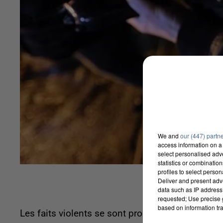
We and
our (447) partn
access information on a 
select personalised ad
statistics or combinatio
profiles to select person
Deliver and present adv
data such as IP address 
requested; Use precise g
based on information tra
Les faits violents se sont produits samedi soir 