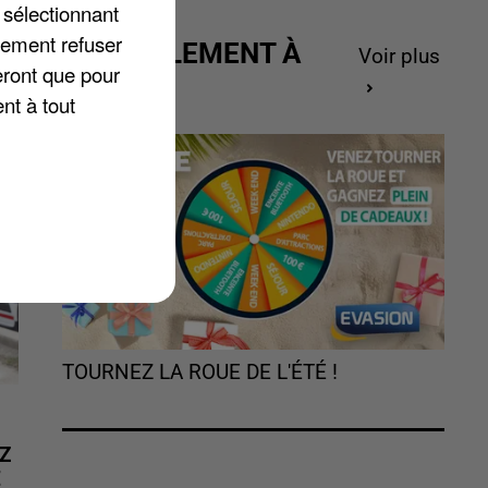
 sélectionnant
ec
lement refuser
ACTUELLEMENT À
Voir plus
eront que pour
GAGNER
nt à tout
TOURNEZ LA ROUE DE L'ÉTÉ !
Z
É