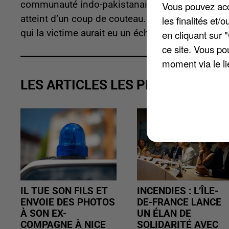
communauté indo-pakistanaise étaient réunies d
Vous pouvez acce
atteint d’un coup de couteau. L'homme était fort
les finalités et
qui la victime aurait eu un échange houleux dans
en cliquant sur 
ce site. Vous po
moment via le li
LES ARTICLES LES PLUS VUS
IL TUE SON FILS ET
INCENDIES : L’ÎLE-
ENVOIE DES PHOTOS
DE-FRANCE LANCE
À SON EX-
UN ÉLAN DE
COMPAGNE À NICE
SOLIDARITÉ AVEC