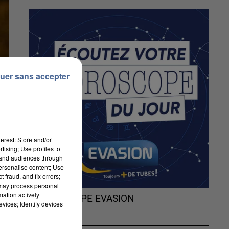
uer sans accepter
erest: Store and/or
tising; Use profiles to
tand audiences through
personalise content; Use
 fraud, and fix errors;
 may process personal
mation actively
L'HOROSCOPE EVASION
vices; Identify devices