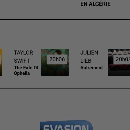
EN ALGÉRIE
TAYLOR
JULIEN
20h06
20h06
20h0
20h0
SWIFT
LIEB
The Fate Of
Autrement
Ophelia