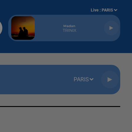
Live :
PARIS
Madan
TRINIX
PARIS