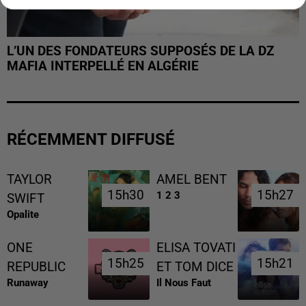
L’UN DES FONDATEURS SUPPOSÉS DE LA DZ
MAFIA INTERPELLÉ EN ALGÉRIE
RÉCEMMENT DIFFUSÉ
TAYLOR
AMEL BENT
15h30
15h30
15h27
15h27
1 2 3
SWIFT
Opalite
ONE
ELISA TOVATI
15h25
15h25
15h21
15h21
REPUBLIC
ET TOM DICE
Runaway
Il Nous Faut