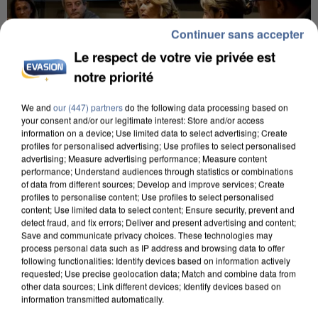
Continuer sans accepter
Le respect de votre vie privée est
notre priorité
We and
our (447) partners
do the following data processing based on
your consent and/or our legitimate interest: Store and/or access
information on a device; Use limited data to select advertising; Create
INCENDIES : L’ÎLE-DE-FRANCE LANCE UN ÉLAN
profiles for personalised advertising; Use profiles to select personalised
DE SOLIDARITÉ AVEC LES...
advertising; Measure advertising performance; Measure content
performance; Understand audiences through statistics or combinations
of data from different sources; Develop and improve services; Create
profiles to personalise content; Use profiles to select personalised
content; Use limited data to select content; Ensure security, prevent and
detect fraud, and fix errors; Deliver and present advertising and content;
Save and communicate privacy choices. These technologies may
process personal data such as IP address and browsing data to offer
following functionalities: Identify devices based on information actively
requested; Use precise geolocation data; Match and combine data from
other data sources; Link different devices; Identify devices based on
information transmitted automatically.