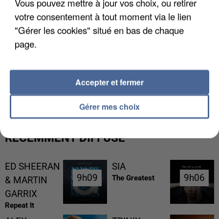
Vous pouvez mettre à jour vos choix, ou retirer
votre consentement à tout moment via le lien
"Gérer les cookies" situé en bas de chaque
page.
L’UN DES FONDATEURS SUPPOSÉS DE LA DZ
Accepter et fermer
MAFIA INTERPELLÉ EN ALGÉRIE
Gérer mes choix
RÉCEMMENT DIFFUSÉ
ED SHEERAN
SIA
9h09
9h09
9h06
9h06
The Greatest
& MARTIN
GARRIX
Repeat It