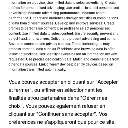
information on a device; Use limited data to select advertising; Create
profiles for personalised advertising; Use profiles to select personalised
advertising; Measure advertising performance; Measure content
performance; Understand audiences through statistics or combinations
of data from different sources; Develop and improve services; Create
profiles to personalise content; Use profiles to select personalised
content; Use limited data to select content; Ensure security, prevent and
detect fraud, and fix errors; Deliver and present advertising and content;
Save and communicate privacy choices. These technologies may
process personal data such as IP address and browsing data to offer
following functionalities: Identify devices based on information actively
requested; Use precise geolocation data; Match and combine data from
APRÈS TOUTES CES CANICULES, LES REFUGES
other data sources; Link different devices; Identify devices based on
DE FAUNE SAUVAGE SONT...
information transmitted automatically.
Vous pouvez accepter en cliquant sur "Accepter
et fermer", ou affiner en sélectionnant les
finalités et/ou partenaires dans "Gérer mes
choix". Vous pouvez également refuser en
cliquant sur "Continuer sans accepter". Vos
préférences ne s'appliqueront que pour ce site.