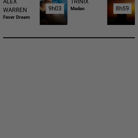
ALEX
TRINIX
9h03
9h03
8h59
8h59
Madan
WARREN
Fever Dream