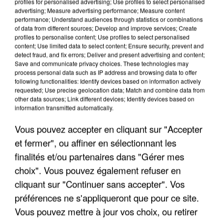
profiles for personalised advertising; Use profiles to select personalised
advertising; Measure advertising performance; Measure content
performance; Understand audiences through statistics or combinations
of data from different sources; Develop and improve services; Create
profiles to personalise content; Use profiles to select personalised
content; Use limited data to select content; Ensure security, prevent and
detect fraud, and fix errors; Deliver and present advertising and content;
Save and communicate privacy choices. These technologies may
process personal data such as IP address and browsing data to offer
following functionalities: Identify devices based on information actively
APRÈS TOUTES CES CANICULES, LES REFUGES
requested; Use precise geolocation data; Match and combine data from
DE FAUNE SAUVAGE SONT...
other data sources; Link different devices; Identify devices based on
information transmitted automatically.
Vous pouvez accepter en cliquant sur "Accepter
et fermer", ou affiner en sélectionnant les
finalités et/ou partenaires dans "Gérer mes
choix". Vous pouvez également refuser en
cliquant sur "Continuer sans accepter". Vos
préférences ne s'appliqueront que pour ce site.
Vous pouvez mettre à jour vos choix, ou retirer