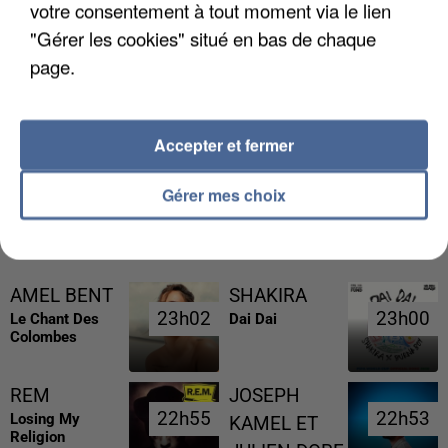
votre consentement à tout moment via le lien
"Gérer les cookies" situé en bas de chaque
page.
L’UN DES FONDATEURS SUPPOSÉS DE LA DZ
MAFIA INTERPELLÉ EN ALGÉRIE
Accepter et fermer
Gérer mes choix
RÉCEMMENT DIFFUSÉ
AMEL BENT
SHAKIRA
23h02
23h02
23h00
23h00
Le Chant Des
Dai Dai
Colombes
REM
JOSEPH
22h55
22h55
22h53
22h53
Losing My
KAMEL ET
Religion