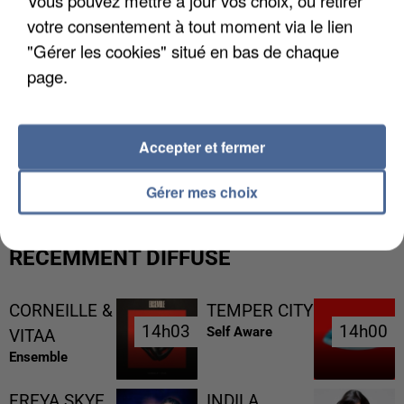
Vous pouvez mettre à jour vos choix, ou retirer
votre consentement à tout moment via le lien
"Gérer les cookies" situé en bas de chaque
page.
L’UN DES FONDATEURS SUPPOSÉS DE LA DZ
Accepter et fermer
MAFIA INTERPELLÉ EN ALGÉRIE
Gérer mes choix
RÉCEMMENT DIFFUSÉ
CORNEILLE &
TEMPER CITY
14h03
14h03
14h00
14h00
Self Aware
VITAA
Ensemble
FREYA SKYE
INDILA