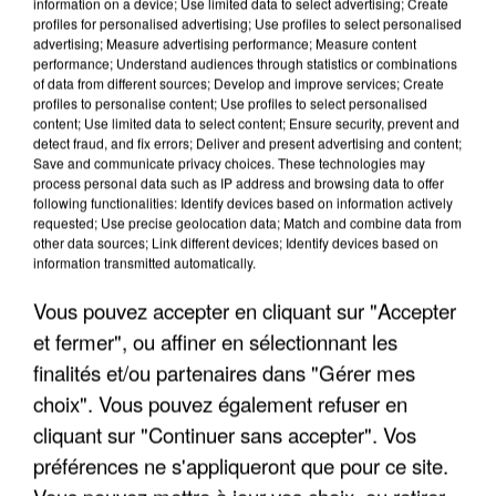
information on a device; Use limited data to select advertising; Create
profiles for personalised advertising; Use profiles to select personalised
advertising; Measure advertising performance; Measure content
performance; Understand audiences through statistics or combinations
of data from different sources; Develop and improve services; Create
profiles to personalise content; Use profiles to select personalised
content; Use limited data to select content; Ensure security, prevent and
detect fraud, and fix errors; Deliver and present advertising and content;
Save and communicate privacy choices. These technologies may
process personal data such as IP address and browsing data to offer
following functionalities: Identify devices based on information actively
requested; Use precise geolocation data; Match and combine data from
APRÈS TOUTES CES CANICULES, LES REFUGES
other data sources; Link different devices; Identify devices based on
information transmitted automatically.
DE FAUNE SAUVAGE SONT...
Vous pouvez accepter en cliquant sur "Accepter
et fermer", ou affiner en sélectionnant les
finalités et/ou partenaires dans "Gérer mes
choix". Vous pouvez également refuser en
cliquant sur "Continuer sans accepter". Vos
préférences ne s'appliqueront que pour ce site.