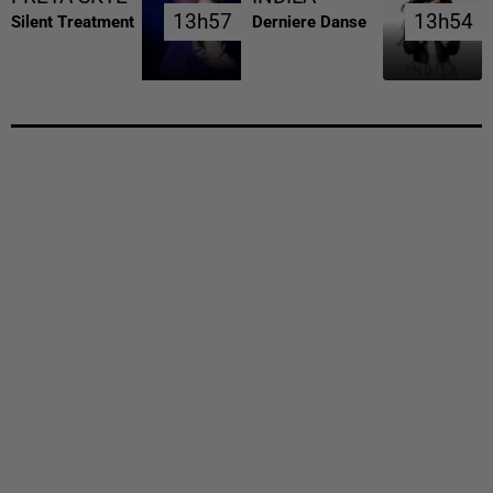
13h57
13h57
13h54
13h54
Silent Treatment
Derniere Danse