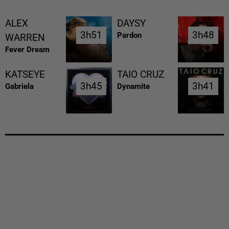
ALEX
DAYSY
3h51
3h51
3h48
3h48
Pardon
WARREN
Fever Dream
KATSEYE
TAIO CRUZ
3h45
3h45
3h41
3h41
Gabriela
Dynamite