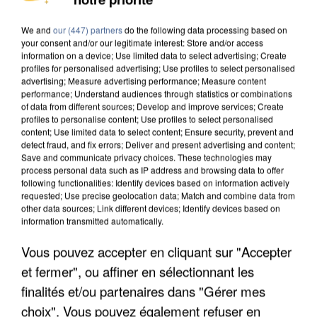
MAFIA INTERPELLÉ EN ALGÉRIE
We and
our (447) partners
do the following data processing based on
your consent and/or our legitimate interest: Store and/or access
information on a device; Use limited data to select advertising; Create
profiles for personalised advertising; Use profiles to select personalised
advertising; Measure advertising performance; Measure content
performance; Understand audiences through statistics or combinations
of data from different sources; Develop and improve services; Create
profiles to personalise content; Use profiles to select personalised
content; Use limited data to select content; Ensure security, prevent and
detect fraud, and fix errors; Deliver and present advertising and content;
Save and communicate privacy choices. These technologies may
process personal data such as IP address and browsing data to offer
following functionalities: Identify devices based on information actively
requested; Use precise geolocation data; Match and combine data from
other data sources; Link different devices; Identify devices based on
information transmitted automatically.
Vous pouvez accepter en cliquant sur "Accepter
UN SECOND CADRE DE LA DZ MAFIA
et fermer", ou affiner en sélectionnant les
INTERPELLÉ EN ALGÉRIE
finalités et/ou partenaires dans "Gérer mes
choix". Vous pouvez également refuser en