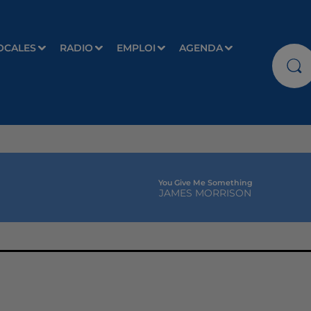
OCALES
RADIO
EMPLOI
AGENDA
You Give Me Something
JAMES MORRISON