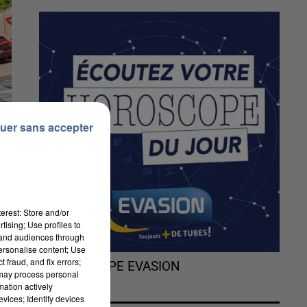
uer sans accepter
erest: Store and/or
tising; Use profiles to
tand audiences through
personalise content; Use
 fraud, and fix errors;
L'HOROSCOPE EVASION
 may process personal
mation actively
vices; Identify devices