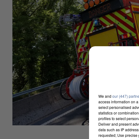
We and
our (447) partn
access information on a 
select personalised ad
statistics or combinatio
profiles to select person
Deliver and present adv
data such as IP address 
requested; Use precise g