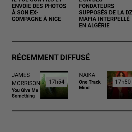
ENVOIE DES PHOTOS
FONDATEURS
À SON EX-
SUPPOSÉS DE LA D
COMPAGNE À NICE
MAFIA INTERPELLÉ
EN ALGÉRIE
RÉCEMMENT DIFFUSÉ
JAMES
NAIKA
17h54
17h54
17h50
17h50
One Track
MORRISON
Mind
You Give Me
Something