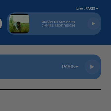
Live :
PARIS
You Give Me Something
JAMES MORRISON
PARIS