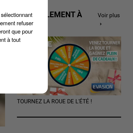
ACTUELLEMENT À
 sélectionnant
Voir plus
GAGNER
lement refuser
eront que pour
.
nt à tout
TOURNEZ LA ROUE DE L'ÉTÉ !