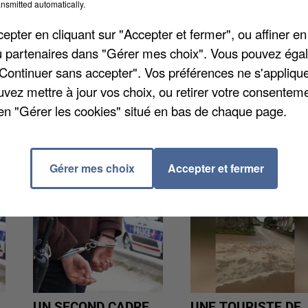
nsmitted automatically.
pter en cliquant sur "Accepter et fermer", ou affiner en
midi à l'entrée d'Ailly-sur-Somme. Le conducteur
/ou partenaires dans "Gérer mes choix". Vous pouvez éga
n brique en arrivant dans la commune. L'avant de la
"Continuer sans accepter". Vos préférences ne s'appliqu
e de quarante ans a été transportée au CHU d'Amiens
uvez mettre à jour vos choix, ou retirer votre consenteme
en "Gérer les cookies" situé en bas de chaque page.
Gérer mes choix
Accepter et fermer
UN SECOND CADRE
UNE TOURISTE DE