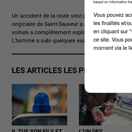
based on information tra
Vous pouvez acce
Un accident de la route s'est produit hier après-
les finalités et
originaire de Saint-Sauveur a percuté un muret e
en cliquant sur 
voiture a complètement explosé. La victime âgé
ce site. Vous po
L'homme a subi quelques examens.
moment via le li
LES ARTICLES LES PLUS VUS
IL TUE SON FILS ET
L’UN DES