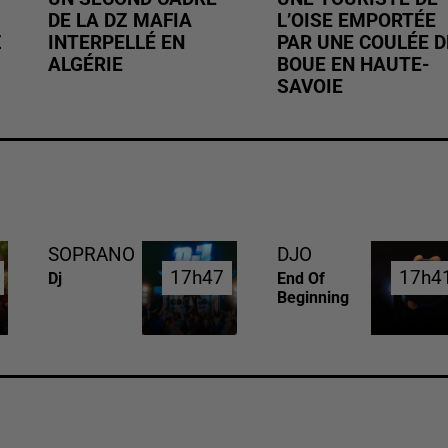
DE LA DZ MAFIA
L’OISE EMPORTÉE
Z
INTERPELLÉ EN
PAR UNE COULÉE D
ALGÉRIE
BOUE EN HAUTE-
SAVOIE
SOPRANO
DJO
17h47
17h47
17h4
17h4
Dj
End Of
Beginning