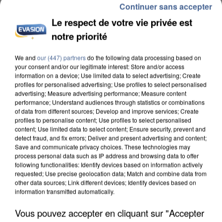
Continuer sans accepter
Le respect de votre vie privée est
notre priorité
UN SECOND CADRE DE LA DZ MAFIA
We and
our (447) partners
do the following data processing based on
INTERPELLÉ EN ALGÉRIE
your consent and/or our legitimate interest: Store and/or access
information on a device; Use limited data to select advertising; Create
profiles for personalised advertising; Use profiles to select personalised
advertising; Measure advertising performance; Measure content
performance; Understand audiences through statistics or combinations
of data from different sources; Develop and improve services; Create
profiles to personalise content; Use profiles to select personalised
content; Use limited data to select content; Ensure security, prevent and
detect fraud, and fix errors; Deliver and present advertising and content;
Save and communicate privacy choices. These technologies may
process personal data such as IP address and browsing data to offer
following functionalities: Identify devices based on information actively
requested; Use precise geolocation data; Match and combine data from
other data sources; Link different devices; Identify devices based on
information transmitted automatically.
Vous pouvez accepter en cliquant sur "Accepter