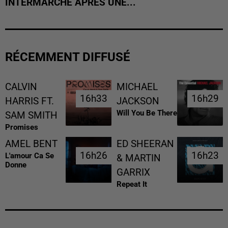
INTERMARCHÉ APRÈS UNE...
RÉCEMMENT DIFFUSÉ
CALVIN
MICHAEL
16h33
16h33
16h29
16h29
HARRIS FT.
JACKSON
Will You Be There
SAM SMITH
Promises
AMEL BENT
ED SHEERAN
16h26
16h26
16h23
16h23
L'amour Ca Se
& MARTIN
Donne
GARRIX
Repeat It