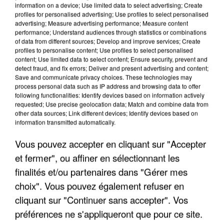
information on a device; Use limited data to select advertising; Create
profiles for personalised advertising; Use profiles to select personalised
advertising; Measure advertising performance; Measure content
performance; Understand audiences through statistics or combinations
of data from different sources; Develop and improve services; Create
profiles to personalise content; Use profiles to select personalised
content; Use limited data to select content; Ensure security, prevent and
detect fraud, and fix errors; Deliver and present advertising and content;
Save and communicate privacy choices. These technologies may
process personal data such as IP address and browsing data to offer
following functionalities: Identify devices based on information actively
requested; Use precise geolocation data; Match and combine data from
other data sources; Link different devices; Identify devices based on
UNE TOURISTE DE L’OISE EMPORTÉE PAR UNE
information transmitted automatically.
COULÉE DE BOUE EN HAUTE-SAVOIE
Vous pouvez accepter en cliquant sur "Accepter
et fermer", ou affiner en sélectionnant les
finalités et/ou partenaires dans "Gérer mes
choix". Vous pouvez également refuser en
cliquant sur "Continuer sans accepter". Vos
préférences ne s'appliqueront que pour ce site.