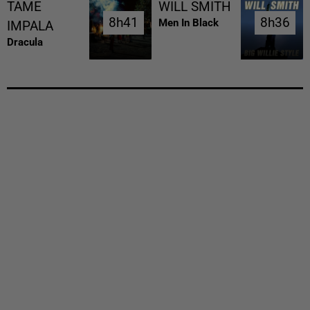
TAME
WILL SMITH
8h41
8h41
8h36
8h36
Men In Black
IMPALA
Dracula