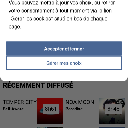
Vous pouvez mettre à jour vos choix, ou retirer
votre consentement à tout moment via le lien
"Gérer les cookies" situé en bas de chaque
page.
Accepter et fermer
LES DONNÉES DE 300 000 CLIENTS DÉROBÉES À
INTERMARCHÉ APRÈS UNE...
Gérer mes choix
RÉCEMMENT DIFFUSÉ
TEMPER CITY
NOA MOON
8h51
8h51
8h48
8h48
Self Aware
Paradise