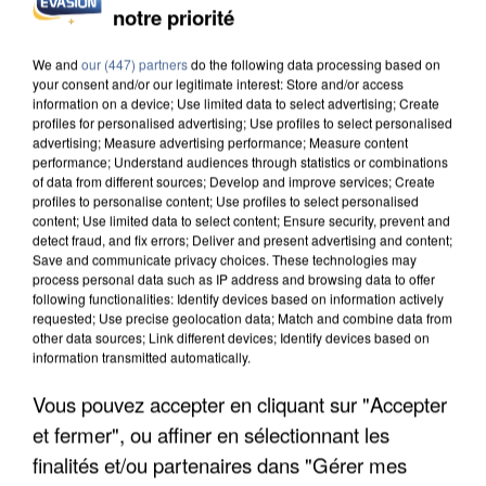
notre priorité
L’UN DES FONDATEURS SUPPOSÉS DE LA DZ
MAFIA INTERPELLÉ EN ALGÉRIE
We and
our (447) partners
do the following data processing based on
your consent and/or our legitimate interest: Store and/or access
information on a device; Use limited data to select advertising; Create
profiles for personalised advertising; Use profiles to select personalised
advertising; Measure advertising performance; Measure content
performance; Understand audiences through statistics or combinations
of data from different sources; Develop and improve services; Create
profiles to personalise content; Use profiles to select personalised
content; Use limited data to select content; Ensure security, prevent and
detect fraud, and fix errors; Deliver and present advertising and content;
Save and communicate privacy choices. These technologies may
process personal data such as IP address and browsing data to offer
following functionalities: Identify devices based on information actively
requested; Use precise geolocation data; Match and combine data from
other data sources; Link different devices; Identify devices based on
information transmitted automatically.
Vous pouvez accepter en cliquant sur "Accepter
et fermer", ou affiner en sélectionnant les
UN SECOND CADRE DE LA DZ MAFIA
INTERPELLÉ EN ALGÉRIE
finalités et/ou partenaires dans "Gérer mes