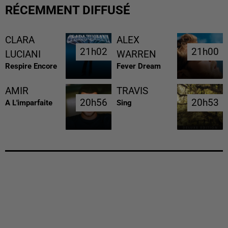
RÉCEMMENT DIFFUSÉ
CLARA
ALEX
21h02
21h02
21h00
21h00
LUCIANI
WARREN
Respire Encore
Fever Dream
AMIR
TRAVIS
20h56
20h56
20h53
20h53
A L'imparfaite
Sing