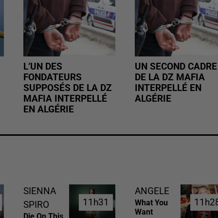
L’UN DES
UN SECOND CADRE
FONDATEURS
DE LA DZ MAFIA
SUPPOSÉS DE LA DZ
INTERPELLÉ EN
MAFIA INTERPELLÉ
ALGÉRIE
EN ALGÉRIE
SIENNA
ANGELE
11h31
11h31
11h2
11h2
What You
SPIRO
Want
Die On This