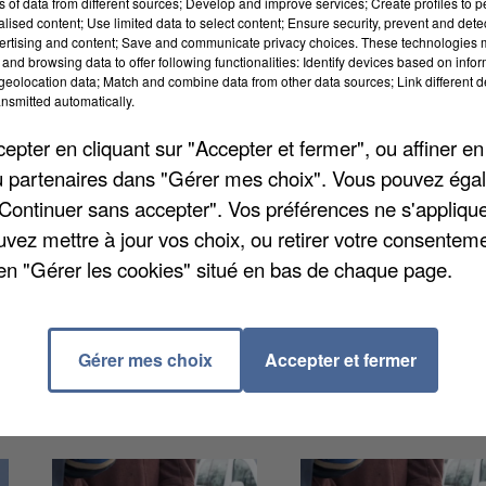
ns of data from different sources; Develop and improve services; Create profiles to 
alised content; Use limited data to select content; Ensure security, prevent and detect
ertising and content; Save and communicate privacy choices. These technologies
and browsing data to offer following functionalities: Identify devices based on infor
eolocation data; Match and combine data from other data sources; Link different de
nsmitted automatically.
pter en cliquant sur "Accepter et fermer", ou affiner en
/ou partenaires dans "Gérer mes choix". Vous pouvez éga
nt. Un homme de 44 ans sous curatelle renforcée a é
"Continuer sans accepter". Vos préférences ne s'appliqu
rt d'arme par le tribunal de Beauvais.
Le Courrier
uvez mettre à jour vos choix, ou retirer votre consenteme
ec un couteau de cuisine et faisait peur au passant.
en "Gérer les cookies" situé en bas de chaque page.
olice pour des faits d'agressions sexuelles et menac
ison avec sursis.
Gérer mes choix
Accepter et fermer