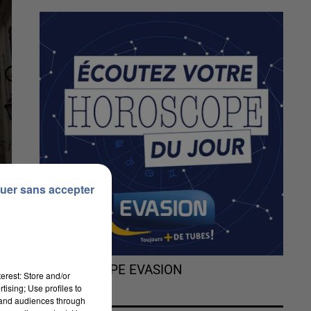
uer sans accepter
L'HOROSCOPE EVASION
erest: Store and/or
tising; Use profiles to
tand audiences through