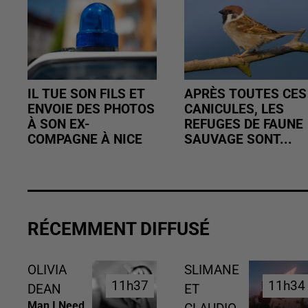
IL TUE SON FILS ET
APRÈS TOUTES CES
ENVOIE DES PHOTOS
CANICULES, LES
À SON EX-
REFUGES DE FAUNE
COMPAGNE À NICE
SAUVAGE SONT...
RÉCEMMENT DIFFUSÉ
OLIVIA
SLIMANE
11h37
11h37
11h34
11h34
DEAN
ET
Man I Need