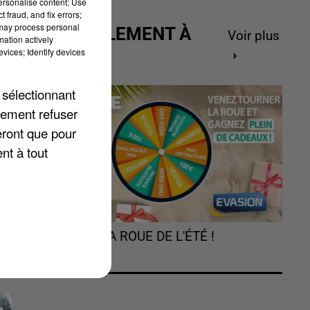
personalise content; Use
 fraud, and fix errors;
 may process personal
ACTUELLEMENT À
Voir plus
mation actively
GAGNER
vices; Identify devices
 sélectionnant
lement refuser
té
eront que pour
nt à tout
e
TOURNEZ LA ROUE DE L'ÉTÉ !