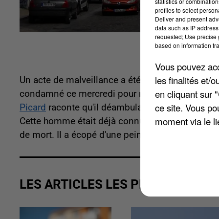
statistics or combinatio
profiles to select person
Deliver and present adv
data such as IP address 
requested; Use precise g
based on information tra
Vous pouvez acce
les finalités et
Un acte de malveillance a été perpétré à Clermo
en cliquant sur 
condamné ce mercredi pour menace de mort et po
ce site. Vous po
Picard
raconte qu'il déambulait dans les rues av
moment via le li
Cette homme était déjà connu des services de p
de mort. Il a écopé d'une peine de 6 mois de pr
LES ARTICLES LES PLUS VUS