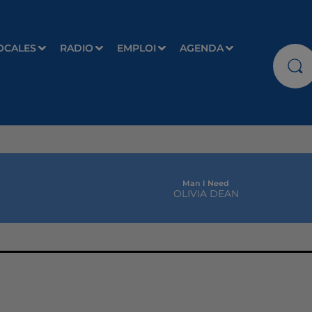
OCALES
RADIO
EMPLOI
AGENDA
Man I Need
OLIVIA DEAN