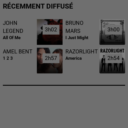
RÉCEMMENT DIFFUSÉ
JOHN
BRUNO
3h02
3h02
3h00
3h00
LEGEND
MARS
All Of Me
I Just Might
AMEL BENT
RAZORLIGHT
2h57
2h57
2h54
2h54
1 2 3
America