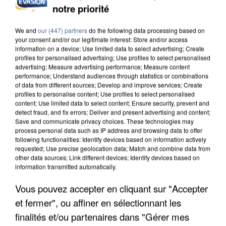
notre priorité
INCENDIES : L’ÎLE-DE-FRANCE LANCE UN ÉLAN
DE SOLIDARITÉ AVEC LES...
We and
our (447) partners
do the following data processing based on
your consent and/or our legitimate interest: Store and/or access
information on a device; Use limited data to select advertising; Create
profiles for personalised advertising; Use profiles to select personalised
advertising; Measure advertising performance; Measure content
performance; Understand audiences through statistics or combinations
of data from different sources; Develop and improve services; Create
profiles to personalise content; Use profiles to select personalised
content; Use limited data to select content; Ensure security, prevent and
detect fraud, and fix errors; Deliver and present advertising and content;
Save and communicate privacy choices. These technologies may
process personal data such as IP address and browsing data to offer
following functionalities: Identify devices based on information actively
requested; Use precise geolocation data; Match and combine data from
other data sources; Link different devices; Identify devices based on
information transmitted automatically.
Vous pouvez accepter en cliquant sur "Accepter
et fermer", ou affiner en sélectionnant les
APRÈS TOUTES CES CANICULES, LES REFUGES
DE FAUNE SAUVAGE SONT...
finalités et/ou partenaires dans "Gérer mes