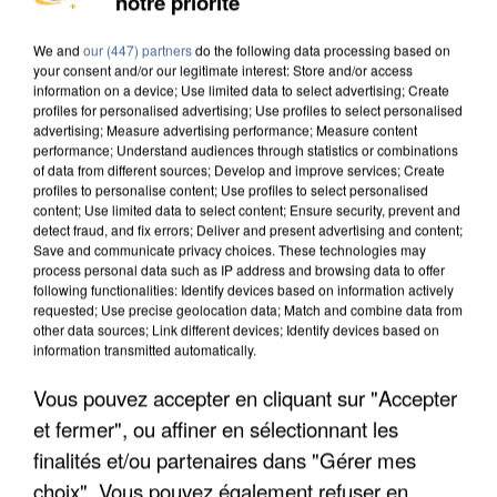
notre priorité
INTERPELLÉ EN ALGÉRIE
We and
our (447) partners
do the following data processing based on
your consent and/or our legitimate interest: Store and/or access
information on a device; Use limited data to select advertising; Create
profiles for personalised advertising; Use profiles to select personalised
advertising; Measure advertising performance; Measure content
performance; Understand audiences through statistics or combinations
of data from different sources; Develop and improve services; Create
profiles to personalise content; Use profiles to select personalised
content; Use limited data to select content; Ensure security, prevent and
detect fraud, and fix errors; Deliver and present advertising and content;
Save and communicate privacy choices. These technologies may
process personal data such as IP address and browsing data to offer
following functionalities: Identify devices based on information actively
requested; Use precise geolocation data; Match and combine data from
other data sources; Link different devices; Identify devices based on
information transmitted automatically.
Vous pouvez accepter en cliquant sur "Accepter
UNE TOURISTE DE L’OISE EMPORTÉE PAR UNE
et fermer", ou affiner en sélectionnant les
COULÉE DE BOUE EN HAUTE-SAVOIE
finalités et/ou partenaires dans "Gérer mes
choix". Vous pouvez également refuser en