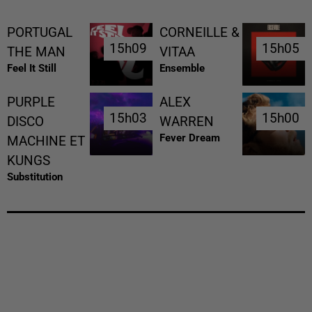
PORTUGAL
CORNEILLE &
15h09
15h09
15h05
15h05
THE MAN
VITAA
Feel It Still
Ensemble
PURPLE
ALEX
15h03
15h03
15h00
15h00
DISCO
WARREN
Fever Dream
MACHINE ET
KUNGS
Substitution