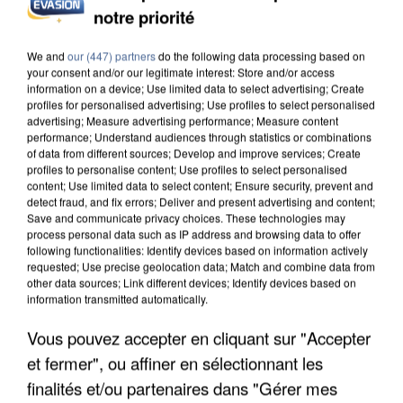
DE SOLIDARITÉ AVEC LES...
notre priorité
We and
our (447) partners
do the following data processing based on
your consent and/or our legitimate interest: Store and/or access
information on a device; Use limited data to select advertising; Create
profiles for personalised advertising; Use profiles to select personalised
advertising; Measure advertising performance; Measure content
performance; Understand audiences through statistics or combinations
of data from different sources; Develop and improve services; Create
profiles to personalise content; Use profiles to select personalised
content; Use limited data to select content; Ensure security, prevent and
detect fraud, and fix errors; Deliver and present advertising and content;
Save and communicate privacy choices. These technologies may
process personal data such as IP address and browsing data to offer
following functionalities: Identify devices based on information actively
requested; Use precise geolocation data; Match and combine data from
other data sources; Link different devices; Identify devices based on
information transmitted automatically.
APRÈS TOUTES CES CANICULES, LES REFUGES
Vous pouvez accepter en cliquant sur "Accepter
DE FAUNE SAUVAGE SONT...
et fermer", ou affiner en sélectionnant les
finalités et/ou partenaires dans "Gérer mes