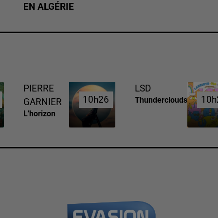
EN ALGÉRIE
PIERRE
LSD
10h26
10h26
10h
10h
Thunderclouds
GARNIER
L'horizon