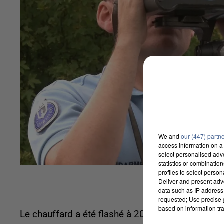
We and
our (447) partn
access information on a 
select personalised ad
statistics or combinatio
profiles to select person
Deliver and present adv
data such as IP address 
requested; Use precise g
based on information tra
Le chauffard a été flashé à 208km/h. Samedi mi