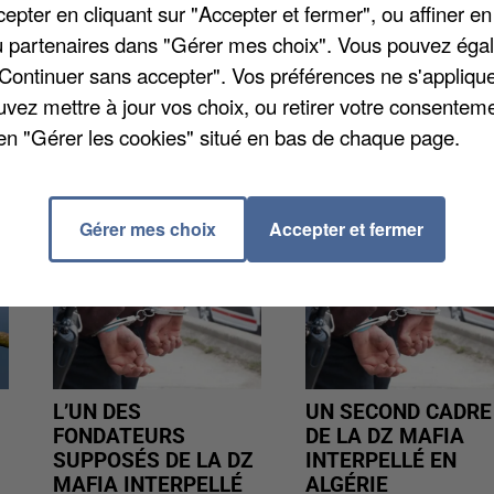
eur d'Egreville alors que la limitation de vitesse est d
pter en cliquant sur "Accepter et fermer", ou affiner en
 Son permis et sa voiture ont été provisoirement
/ou partenaires dans "Gérer mes choix". Vous pouvez éga
nt le tribunal dans quelque temps.
"Continuer sans accepter". Vos préférences ne s'appliqu
uvez mettre à jour vos choix, ou retirer votre consenteme
en "Gérer les cookies" situé en bas de chaque page.
Gérer mes choix
Accepter et fermer
L’UN DES
UN SECOND CADRE
FONDATEURS
DE LA DZ MAFIA
SUPPOSÉS DE LA DZ
INTERPELLÉ EN
MAFIA INTERPELLÉ
ALGÉRIE