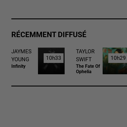
RÉCEMMENT DIFFUSÉ
JAYMES
TAYLOR
10h33
10h33
10h29
10h29
YOUNG
SWIFT
Infinity
The Fate Of
Ophelia