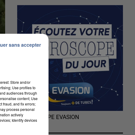
uer sans accepter
erest: Store and/or
tising; Use profiles to
tand audiences through
personalise content; Use
 fraud, and fix errors;
 may process personal
mation actively
L'HOROSCOPE EVASION
vices; Identify devices