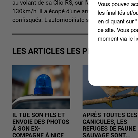
au volant de sa Clio RS, sur l'autoroute A6 à haut
Vous pouvez acce
130km/h. Il a écopé d'une amende de 750 euros.
les finalités et
confisqués. L'automobiliste sera convoqué deva
en cliquant sur 
ce site. Vous po
moment via le li
LES ARTICLES LES PLUS VUS
IL TUE SON FILS ET
APRÈS TOUTES CES
ENVOIE DES PHOTOS
CANICULES, LES
À SON EX-
REFUGES DE FAUNE
COMPAGNE À NICE
SAUVAGE SONT...