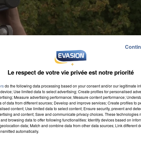
Contin
Le respect de votre vie privée est notre priorité
ers
do the following data processing based on your consent and/or our legitimate int
device; Use limited data to select advertising; Create profiles for personalised adver
vertising; Measure advertising performance; Measure content performance; Unders
ns of data from different sources; Develop and improve services; Create profiles to 
alised content; Use limited data to select content; Ensure security, prevent and detect
ertising and content; Save and communicate privacy choices. These technologies
and browsing data to offer following functionalities: Identify devices based on infor
eolocation data; Match and combine data from other data sources; Link different de
nsmitted automatically.
di, les gendarmes ont interpellé un Suisse de 40 ans