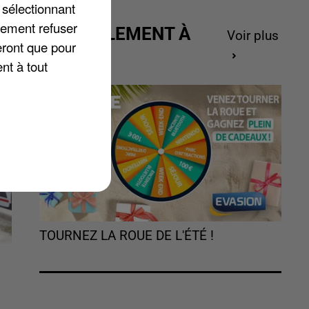
e
 sélectionnant
lement refuser
ACTUELLEMENT À
Voir plus
eront que pour
GAGNER
nt à tout
TOURNEZ LA ROUE DE L'ÉTÉ !