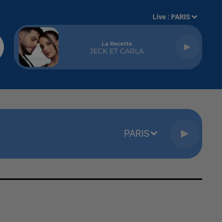
Live :
PARIS
La Recette
JECK ET CARLA
PARIS