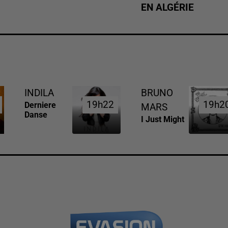
EN ALGÉRIE
INDILA
BRUNO
19h22
19h22
19h2
19h2
Derniere
MARS
Danse
I Just Might