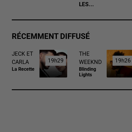
LES...
RÉCEMMENT DIFFUSÉ
JECK ET
THE
19h29
19h29
19h26
19h26
CARLA
WEEKND
La Recette
Blinding
Lights