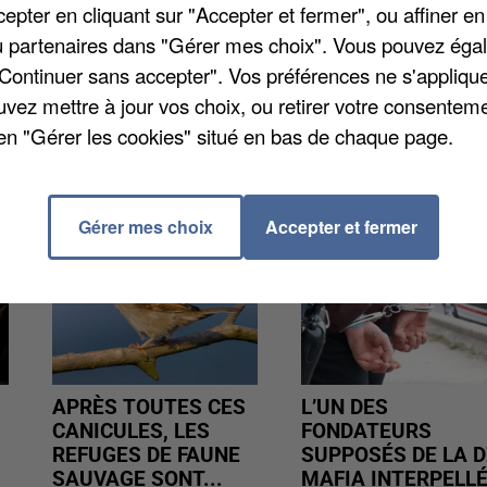
u volant d'une Golf Volkswagen quand il a été pris en
pter en cliquant sur "Accepter et fermer", ou affiner en
autorisés. Son permis de conduire a été confisqué pa
/ou partenaires dans "Gérer mes choix". Vous pouvez éga
"Continuer sans accepter". Vos préférences ne s'appliqu
uvez mettre à jour vos choix, ou retirer votre consenteme
en "Gérer les cookies" situé en bas de chaque page.
Gérer mes choix
Accepter et fermer
APRÈS TOUTES CES
L’UN DES
CANICULES, LES
FONDATEURS
REFUGES DE FAUNE
SUPPOSÉS DE LA D
SAUVAGE SONT...
MAFIA INTERPELL