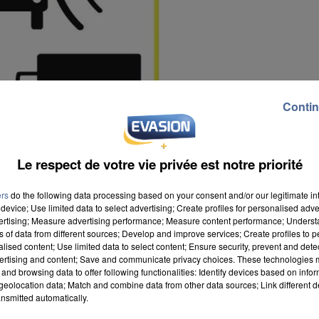
Contin
Le respect de votre vie privée est notre priorité
ers
do the following data processing based on your consent and/or our legitimate int
device; Use limited data to select advertising; Create profiles for personalised adver
vertising; Measure advertising performance; Measure content performance; Unders
ns of data from different sources; Develop and improve services; Create profiles to 
alised content; Use limited data to select content; Ensure security, prevent and detect
ertising and content; Save and communicate privacy choices. These technologies
and browsing data to offer following functionalities: Identify devices based on infor
eolocation data; Match and combine data from other data sources; Link different de
nsmitted automatically.
le a été contrôlé un étudiant de 19 ans du Nord-pas-