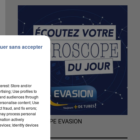
uer sans accepter
erest: Store and/or
tising; Use profiles to
tand audiences through
personalise content; Use
 fraud, and fix errors;
 may process personal
mation actively
L'HOROSCOPE EVASION
vices; Identify devices