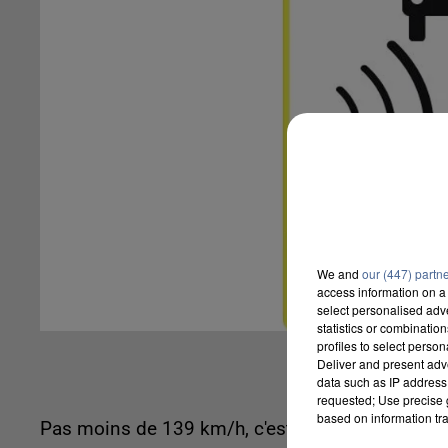
We and
our (447) partn
access information on a 
select personalised ad
statistics or combinatio
profiles to select person
Deliver and present adv
data such as IP address 
requested; Use precise g
based on information tra
Pas moins de 139 km/h, c'est la vitesse à laquel