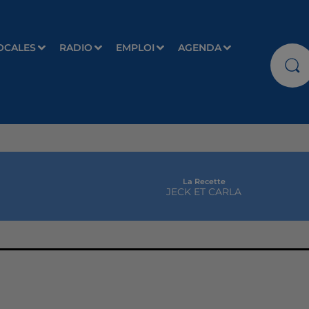
OCALES
RADIO
EMPLOI
AGENDA
La Recette
JECK ET CARLA