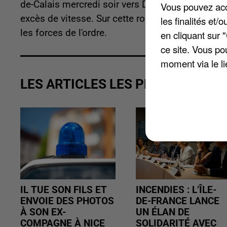
de-Calais mercredi soir vers Doullens. Il était a
Vous pouvez acce
excès de vitesse. Sur cette route, 80 km/h sont 
les finalités et
les forces de l'ordre.
en cliquant sur 
ce site. Vous po
moment via le li
LES ARTICLES LES PLUS VUS
IL TUE SON FILS ET
INCENDIES : L’ÎLE-
ENVOIE DES PHOTOS
DE-FRANCE LANCE
À SON EX-
UN ÉLAN DE
COMPAGNE À NICE
SOLIDARITÉ AVEC