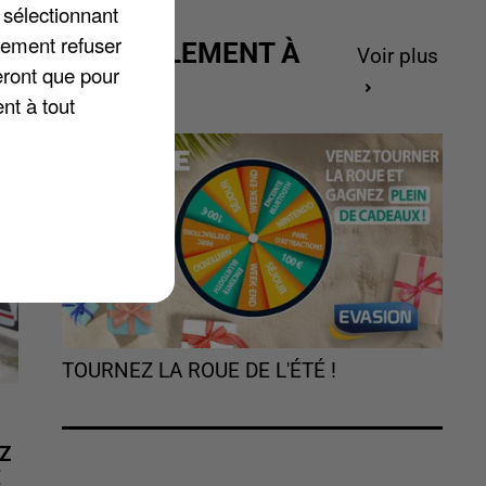
 sélectionnant
r
lement refuser
ACTUELLEMENT À
Voir plus
eront que pour
GAGNER
nt à tout
TOURNEZ LA ROUE DE L'ÉTÉ !
Z
É