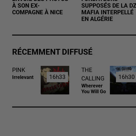
À SON EX-
SUPPOSÉS DE LA D
COMPAGNE À NICE
MAFIA INTERPELLÉ
EN ALGÉRIE
RÉCEMMENT DIFFUSÉ
PINK
THE
16h33
16h33
16h30
16h30
Irrelevant
CALLING
Wherever
You Will Go