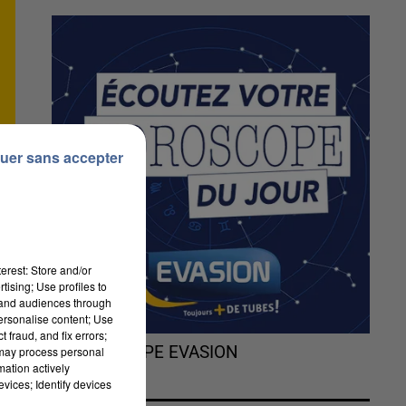
uer sans accepter
erest: Store and/or
tising; Use profiles to
tand audiences through
personalise content; Use
 fraud, and fix errors;
L'HOROSCOPE EVASION
 may process personal
mation actively
vices; Identify devices