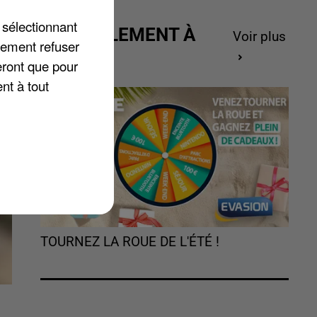
 sélectionnant
ACTUELLEMENT À
Voir plus
lement refuser
GAGNER
eront que pour
nt à tout
TOURNEZ LA ROUE DE L'ÉTÉ !