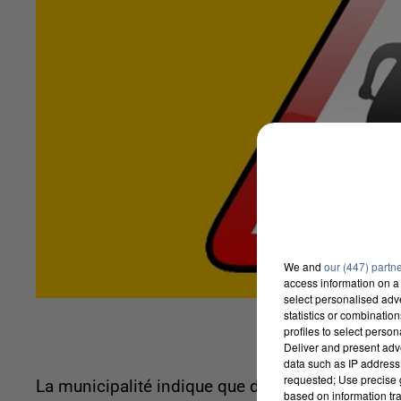
We and
our (447) partn
access information on a 
select personalised ad
statistics or combinatio
profiles to select person
Deliver and present adv
data such as IP address 
requested; Use precise g
La municipalité indique que des travaux d'assa
based on information tra