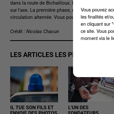
dans la route de Bichailloux. L'intervention de
Vous pouvez acce
sur l'axe. La première phase, qui a débuté hier m
les finalités et
circulation alternée. Vous pouvez retrouver plus
en cliquant sur 
ce site. Vous po
Crédit : Nicolas Chacun
moment via le li
LES ARTICLES LES PLUS VUS
IL TUE SON FILS ET
L’UN DES
ENVOIE DES PHOTOS
FONDATEURS