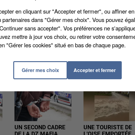
s ouvriers occasionne des changements de circulation
pter en cliquant sur "Accepter et fermer", ou affiner en
ardi 10 janvier, nécessite la mise en place de
/ou partenaires dans "Gérer mes choix". Vous pouvez éga
 de précisions sur
www.ville-gallardon.fr
.
"Continuer sans accepter". Vos préférences ne s'appliqu
uvez mettre à jour vos choix, ou retirer votre consenteme
en "Gérer les cookies" situé en bas de chaque page.
Gérer mes choix
Accepter et fermer
UN SECOND CADRE
UNE TOURISTE DE
DE LA DZ MAFIA
L’OISE EMPORTÉE