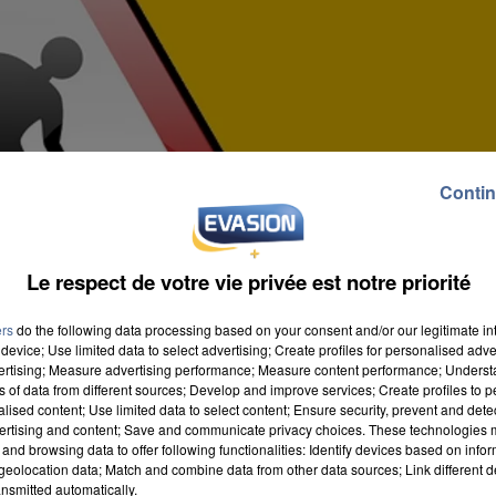
Contin
Le respect de votre vie privée est notre priorité
ers
do the following data processing based on your consent and/or our legitimate int
device; Use limited data to select advertising; Create profiles for personalised adver
vertising; Measure advertising performance; Measure content performance; Unders
ns of data from different sources; Develop and improve services; Create profiles to 
alised content; Use limited data to select content; Ensure security, prevent and detect
ertising and content; Save and communicate privacy choices. These technologies
and browsing data to offer following functionalities: Identify devices based on infor
eolocation data; Match and combine data from other data sources; Link different de
inissement viennent de démarrer, plus précisément
nsmitted automatically.