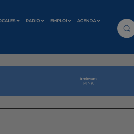
OCALES
RADIO
EMPLOI
AGENDA
Irrelevant
PINK