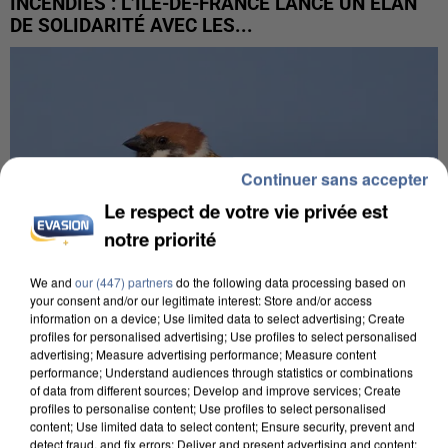
INCENDIES : L’ÎLE-DE-FRANCE LANCE UN ÉLAN
DE SOLIDARITÉ AVEC LES...
Continuer sans accepter
Le respect de votre vie privée est
notre priorité
We and
our (447) partners
do the following data processing based on
your consent and/or our legitimate interest: Store and/or access
information on a device; Use limited data to select advertising; Create
profiles for personalised advertising; Use profiles to select personalised
advertising; Measure advertising performance; Measure content
performance; Understand audiences through statistics or combinations
APRÈS TOUTES CES CANICULES, LES REFUGES
of data from different sources; Develop and improve services; Create
profiles to personalise content; Use profiles to select personalised
DE FAUNE SAUVAGE SONT...
content; Use limited data to select content; Ensure security, prevent and
detect fraud, and fix errors; Deliver and present advertising and content;