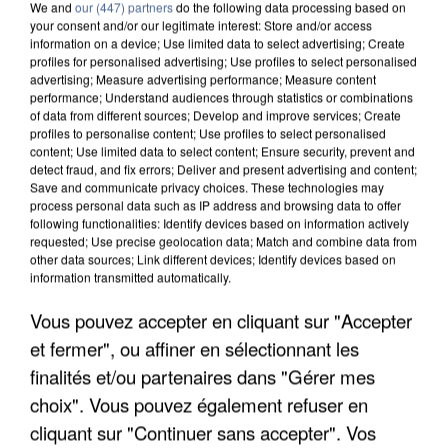
We and
our (447) partners
do the following data processing based on
your consent and/or our legitimate interest: Store and/or access
information on a device; Use limited data to select advertising; Create
profiles for personalised advertising; Use profiles to select personalised
advertising; Measure advertising performance; Measure content
performance; Understand audiences through statistics or combinations
of data from different sources; Develop and improve services; Create
profiles to personalise content; Use profiles to select personalised
content; Use limited data to select content; Ensure security, prevent and
detect fraud, and fix errors; Deliver and present advertising and content;
Save and communicate privacy choices. These technologies may
process personal data such as IP address and browsing data to offer
following functionalities: Identify devices based on information actively
requested; Use precise geolocation data; Match and combine data from
other data sources; Link different devices; Identify devices based on
information transmitted automatically.
UN SECOND CADRE DE LA DZ MAFIA
Vous pouvez accepter en cliquant sur "Accepter
INTERPELLÉ EN ALGÉRIE
et fermer", ou affiner en sélectionnant les
finalités et/ou partenaires dans "Gérer mes
choix". Vous pouvez également refuser en
cliquant sur "Continuer sans accepter". Vos