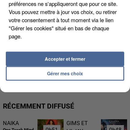
préférences ne s'appliqueront que pour ce site.
Vous pouvez mettre à jour vos choix, ou retirer
votre consentement à tout moment via le lien
"Gérer les cookies" situé en bas de chaque
page.
Accepter et fermer
UNE TOURISTE DE L’OISE EMPORTÉE PAR UNE
Gérer mes choix
COULÉE DE BOUE EN HAUTE-SAVOIE
RÉCEMMENT DIFFUSÉ
NAIKA
GIMS ET
0h51
0h51
0h48
0h48
One Track Mind