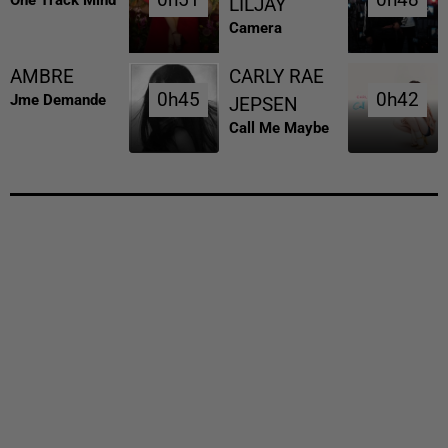
LILJAY
Camera
AMBRE
CARLY RAE
0h45
0h45
0h42
0h42
Jme Demande
JEPSEN
Call Me Maybe