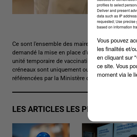
profiles to select person
Deliver and present adv
data such as IP address 
requested; Use precise g
based on information tra
Vous pouvez acce
Ce sont l'ensemble des maires de la Communau
les finalités et
demandé la mise en place d'un centre dans ce s
en cliquant sur 
unité temporaire de vaccination sera ouverte 3 j
ce site. Vous po
créneaux sont uniquement ouverts au plus de 75
moment via le li
référencées par la Ministère de la Santé.
LES ARTICLES LES PLUS VUS