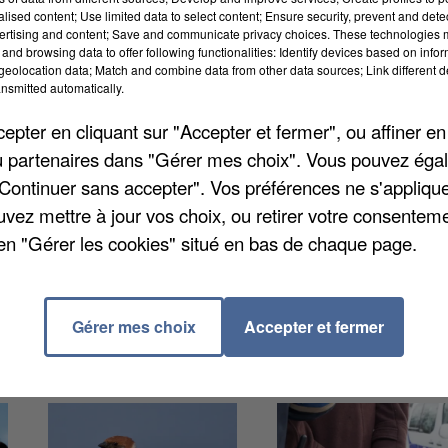
alised content; Use limited data to select content; Ensure security, prevent and detect
ertising and content; Save and communicate privacy choices. These technologies
and browsing data to offer following functionalities: Identify devices based on infor
eolocation data; Match and combine data from other data sources; Link different de
nsmitted automatically.
pter en cliquant sur "Accepter et fermer", ou affiner en
té de Communes Entre Juine et Renarde qui avaient
/ou partenaires dans "Gérer mes choix". Vous pouvez éga
ecteur. Une demande qui a été accepté puisqu'une
"Continuer sans accepter". Vos préférences ne s'appliqu
ours par semaine dès le 2 mars. Pour rappel, ces
uvez mettre à jour vos choix, ou retirer votre consenteme
 ans et aux personnes ayant des pathologies
en "Gérer les cookies" situé en bas de chaque page.
Gérer mes choix
Accepter et fermer